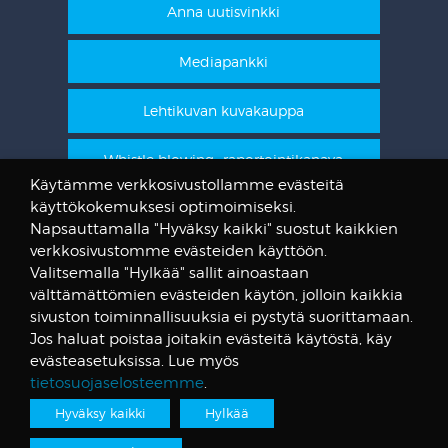
Anna uutisvinkki
Mediapankki
Lehtikuvan kuvakauppa
Whistle blowing -raportointikanava
Käytämme verkkosivustollamme evästeitä
käyttökokemuksesi optimoimiseksi.
STT Info
Napsauttamalla "Hyväksy kaikki" suostut kaikkien
verkkosivustomme evästeiden käyttöön.
Lehtikuvan vanhat kuvat
Valitsemalla "Hylkää" sallit ainoastaan
@STTuutiset
välttämättömien evästeiden käytön, jolloin kaikkia
@STTinfo
sivuston toiminnallisuuksia ei pystytä suorittamaan.
Jos haluat poistaa joitakin evästeitä käytöstä, käy
@STTViestintap
evästeasetuksissa. Lue myös
tietosuojaselosteemme
.
Hyväksy kaikki
Hylkää
Tietosuojalauseke
© Suomen Tietotoimisto