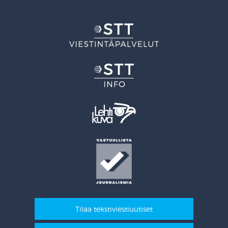
Tilaa tekstiviestiuutiset