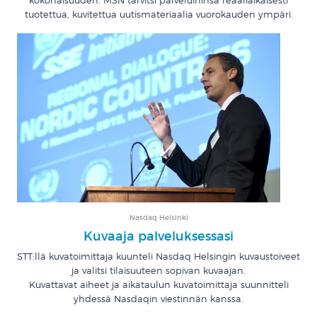
kokonaisuuden. MSN tarvitsi palveluihinsa reaaliaikaisesti
tuotettua, kuvitettua uutismateriaalia vuorokauden ympäri.
Nasdaq Helsinki
Kuvaaja palveluksessasi
STT:llä kuvatoimittaja kuunteli Nasdaq Helsingin kuvaustoiveet
ja valitsi tilaisuuteen sopivan kuvaajan.
Kuvattavat aiheet ja aikataulun kuvatoimittaja suunnitteli
yhdessä Nasdaqin viestinnän kanssa.