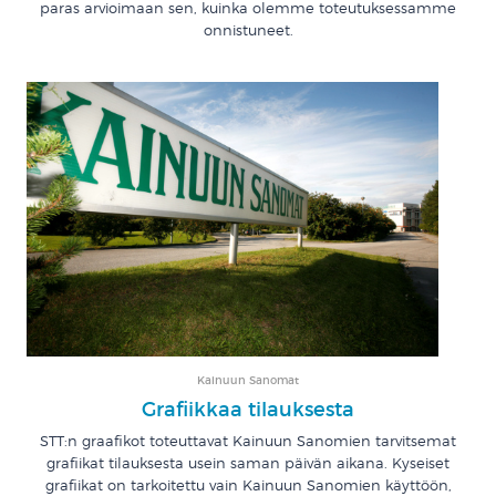
paras arvioimaan sen, kuinka olemme toteutuksessamme
onnistuneet.
Kainuun Sanomat
Grafiikkaa tilauksesta
STT:n graafikot toteuttavat Kainuun Sanomien tarvitsemat
grafiikat tilauksesta usein saman päivän aikana. Kyseiset
grafiikat on tarkoitettu vain Kainuun Sanomien käyttöön,