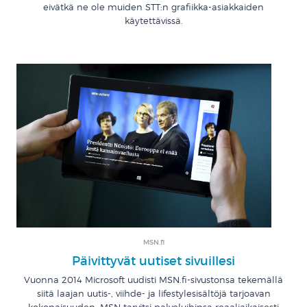
eivätkä ne ole muiden STT:n grafiikka-asiakkaiden
käytettävissä.
MSN.fi
Päivittyvät uutiset sivuillesi
Vuonna 2014 Microsoft uudisti MSN.fi-sivustonsa tekemällä
siitä laajan uutis-, viihde- ja lifestylesisältöjä tarjoavan