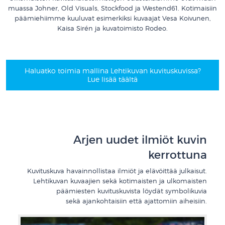
muassa Johner, Old Visuals, Stockfood ja Westend61. Kotimaisiin
päämiehiimme kuuluvat esimerkiksi kuvaajat Vesa Koivunen,
Kaisa Sirén ja kuvatoimisto Rodeo.
Haluatko toimia mallina Lehtikuvan kuvituskuvissa?
Lue lisää täältä
Arjen uudet ilmiöt kuvin
kerrottuna
Kuvituskuva havainnollistaa ilmiöt ja elävöittää julkaisut.
Lehtikuvan kuvaajien sekä kotimaisten ja ulkomaisten
päämiesten kuvituskuvista löydät symbolikuvia
sekä ajankohtaisiin että ajattomiin aiheisiin.