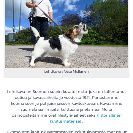
Lehtikuva / Vesa Moilanen
Lehtikuva on Suomen suurin kuvatoimisto, joka on tallentanut
uutisia ja kuvausaiheita jo vuodesta 1951. Panostamme
kotimaiseen ja pohjoismaiseen kuvituskuvaan. Kuvaamme
suomalaisia ilmiöitä, kulttuuria ja elämää. Muita
painopisteitämme ovat lifestyle-aiheet sekä
historiallinen
kuvitusmateriaali
.
Ulkomaisten kuvituskuvatoimistojen edustuksiamme ovat muun