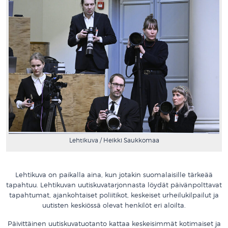
Lehtikuva / Heikki Saukkomaa
Lehtikuva on paikalla aina, kun jotakin suomalaisille tärkeää
tapahtuu. Lehtikuvan uutiskuvatarjonnasta löydät päivänpolttavat
tapahtumat, ajankohtaiset poliitikot, keskeiset urheilukilpailut ja
uutisten keskiössä olevat henkilöt eri aloilta.
Päivittäinen uutiskuvatuotanto kattaa keskeisimmät kotimaiset ja