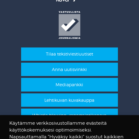
Tilaa tekstiviestiuutiset
Anna uutisvinkki
Mediapankki
Lehtikuvan kuvakauppa
Whistle blowing -raportointikanava
Käytämme verkkosivustollamme evästeitä
käyttökokemuksesi optimoimiseksi.
STT Info
Napsauttamalla "Hyväksy kaikki" suostut kaikkien