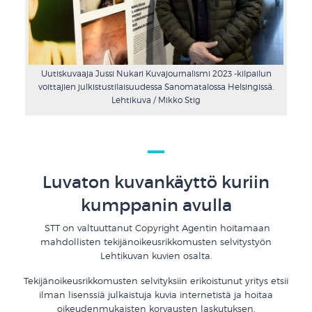
Uutiskuvaaja Jussi Nukari Kuvajournalismi 2023 -kilpailun
voittajien julkistustilaisuudessa Sanomatalossa Helsingissä.
Lehtikuva / Mikko Stig
Luvaton kuvankäyttö kuriin
kumppanin avulla
.
STT on valtuuttanut Copyright Agentin hoitamaan
mahdollisten tekijänoikeusrikkomusten selvitystyön
Lehtikuvan kuvien osalta.
Tekijänoikeusrikkomusten selvityksiin erikoistunut yritys etsii
ilman lisenssiä julkaistuja kuvia internetistä ja hoitaa
oikeudenmukaisten korvausten laskutuksen.