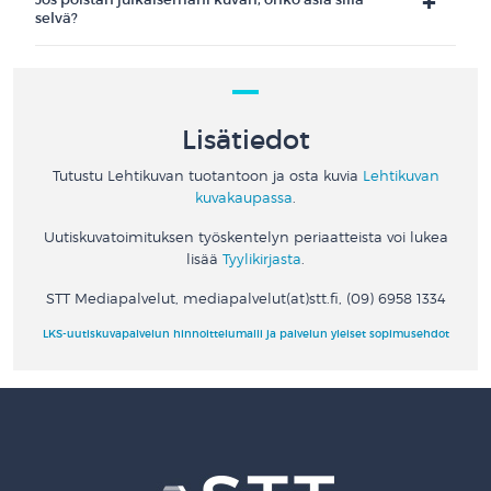
selvä?
Lisätiedot
Tutustu Lehtikuvan tuotantoon ja osta kuvia
Lehtikuvan
kuvakaupassa
.
Uutiskuvatoimituksen työskentelyn periaatteista voi lukea
lisää
Tyylikirjasta
.
STT Mediapalvelut, mediapalvelut(at)stt.fi, (09) 6958 1334
LKS-uutiskuvapalvelun hinnoittelumalli ja palvelun yleiset sopimusehdot