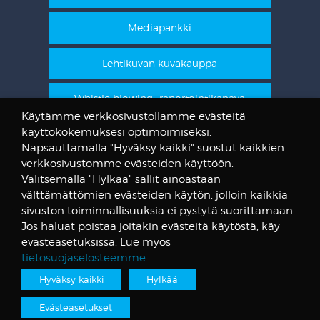
Mediapankki
Lehtikuvan kuvakauppa
Whistle blowing -raportointikanava
Käytämme verkkosivustollamme evästeitä
käyttökokemuksesi optimoimiseksi.
STT Info
Napsauttamalla "Hyväksy kaikki" suostut kaikkien
verkkosivustomme evästeiden käyttöön.
Lehtikuvan vanhat kuvat
Valitsemalla "Hylkää" sallit ainoastaan
@STTuutiset
välttämättömien evästeiden käytön, jolloin kaikkia
@STTinfo
sivuston toiminnallisuuksia ei pystytä suorittamaan.
Jos haluat poistaa joitakin evästeitä käytöstä, käy
@STTViestintap
evästeasetuksissa. Lue myös
tietosuojaselosteemme
.
Hyväksy kaikki
Hylkää
Tietosuojalauseke
© Suomen Tietotoimisto
Evästeasetukset