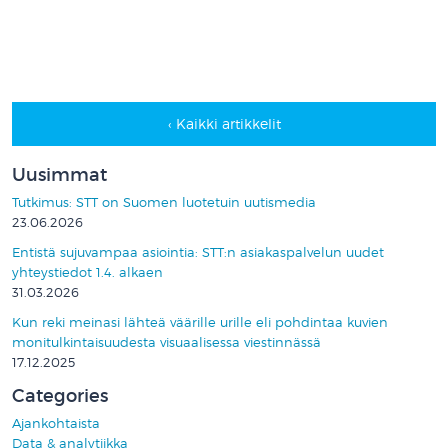
‹ Kaikki artikkelit
Uusimmat
Tutkimus: STT on Suomen luotetuin uutismedia
23.06.2026
Entistä sujuvampaa asiointia: STT:n asiakaspalvelun uudet
yhteystiedot 1.4. alkaen
31.03.2026
Kun reki meinasi lähteä väärille urille eli pohdintaa kuvien
monitulkintaisuudesta visuaalisessa viestinnässä
17.12.2025
Categories
Ajankohtaista
Data & analytiikka