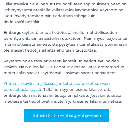
julkaistavaksi. Se ei perustu muodolliseen sopimukseen, vaan on
kehittynyt viestintäalalla vallitsevaksi käytännöksi. Käytäntö on
luotu hyödyttämään niin tiedottavia tahoja kuin
tiedotusvälineitäkin.
Embargokäytäntö antaa tiedotusvälineille mahdollisuuden
perehtyä erilaisiin aineistoihin etukäteen. Näin myös laajoista tai
monimutkaisista aineistoista pystytään toimituksissa poimimaan
olennaiset tiedot ja aihetta ehditään taustoittaa.
Käytäntö nojaa tasa-arvoiseen kohteluun tiedotusvälineiden
kesken. Näin ollen kaikkia tiedotusvälineitä, jotka embargoidun
materiaalin saavat käyttöönsä, koskevat samat periaatteet.
Yhteisesti sovitusta julkaisuajankohdasta poiketaan vain
perustellusta syystä
. Tälläinen syy on esimerkiksi se, että
embargoidun materiaalin tietoja on julkaistu jossakin toisessa
mediassa tai tiedot ovat muutoin julki esimerkiksi internetissä.
Tutustu STT:n embargo-ohjeeseen