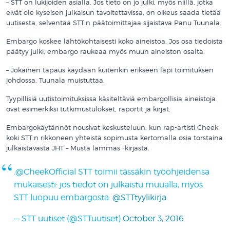
– STT on lukijoiden asialla. Jos tieto on jo julki, myös niillä, jotka
eivät ole kyseisen julkaisun tavoitettavissa, on oikeus saada tietää
uutisesta, selventää STT:n päätoimittajaa sijaistava Panu Tuunala.
Embargo koskee lähtökohtaisesti koko aineistoa. Jos osa tiedoista
päätyy julki, embargo raukeaa myös muun aineiston osalta.
– Jokainen tapaus käydään kuitenkin erikseen läpi toimituksen
johdossa, Tuunala muistuttaa.
Tyypillisiä uutistoimituksissa käsiteltäviä embargollisia aineistoja
ovat esimerkiksi tutkimustulokset, raportit ja kirjat.
Embargokäytännöt nousivat keskusteluun, kun rap-artisti Cheek
koki STT:n rikkoneen yhteistä sopimusta kertomalla osia torstaina
julkaistavasta JHT – Musta lammas -kirjasta.
.@CheekOfficial STT toimii tässäkin työohjeidensa
mukaisesti: jos tiedot on julkaistu muualla, myös
STT luopuu embargosta.
@STTtyylikirja
— STT uutiset (@STTuutiset)
October 3, 2016