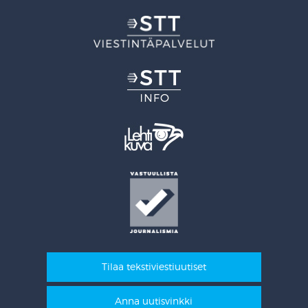
Tilaa tekstiviestiuutiset
Anna uutisvinkki