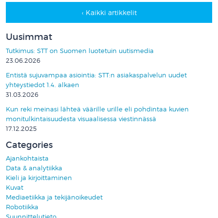
‹ Kaikki artikkelit
Uusimmat
Tutkimus: STT on Suomen luotetuin uutismedia
23.06.2026
Entistä sujuvampaa asiointia: STT:n asiakaspalvelun uudet
yhteystiedot 1.4. alkaen
31.03.2026
Kun reki meinasi lähteä väärille urille eli pohdintaa kuvien
monitulkintaisuudesta visuaalisessa viestinnässä
17.12.2025
Categories
Ajankohtaista
Data & analytiikka
Kieli ja kirjoittaminen
Kuvat
Mediaetiikka ja tekijänoikeudet
Robotiikka
Suunnittelutieto