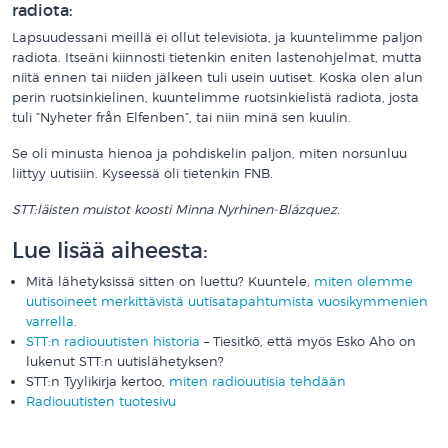
radiota:
Lapsuudessani meillä ei ollut televisiota, ja kuuntelimme paljon
radiota. Itseäni kiinnosti tietenkin eniten lastenohjelmat, mutta
niitä ennen tai niiden jälkeen tuli usein uutiset. Koska olen alun
perin ruotsinkielinen, kuuntelimme ruotsinkielistä radiota, josta
tuli ”Nyheter från Elfenben”, tai niin minä sen kuulin.
Se oli minusta hienoa ja pohdiskelin paljon, miten norsunluu
liittyy uutisiin. Kyseessä oli tietenkin FNB.
STT:läisten muistot koosti Minna Nyrhinen-Blázquez.
Lue lisää aiheesta:
Mitä lähetyksissä sitten on luettu? Kuuntele,
miten olemme
uutisoineet merkittävistä uutisatapahtumista vuosikymmenien
varrella
.
STT:n radiouutisten historia
– Tiesitkö, että myös Esko Aho on
lukenut STT:n uutislähetyksen?
STT:n Tyylikirja kertoo,
miten radiouutisia tehdään
Radiouutisten tuotesivu