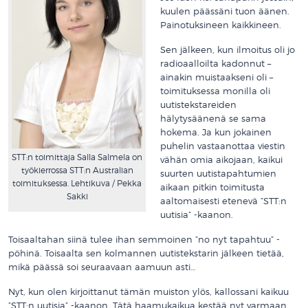
kuulen päässäni tuon äänen.
Painotuksineen kaikkineen.
Sen jälkeen, kun ilmoitus oli jo
radioaalloilta kadonnut –
ainakin muistaakseni oli –
toimituksessa monilla oli
uutistekstareiden
hälytysäänenä se sama
hokema. Ja kun jokainen
puhelin vastaanottaa viestin
STT:n toimittaja Salla Salmela on
vähän omia aikojaan, kaikui
työkierrossa STT:n Australian
suurten uutistapahtumien
toimituksessa. Lehtikuva / Pekka
aikaan pitkin toimitusta
Sakki
aaltomaisesti etenevä ”STT:n
uutisia” -kaanon.
Toisaaltahan siinä tulee ihan semmoinen ”no nyt tapahtuu” -
pöhinä. Toisaalta sen kolmannen uutistekstarin jälkeen tietää,
mikä päässä soi seuraavaan aamuun asti…
Nyt, kun olen kirjoittanut tämän muiston ylös, kallossani kaikuu
”STT:n uutisia” -kaanon. Tätä haamukaikua kestää nyt varmaan