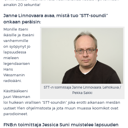
ainakin 20 sekuntia!
Janne Linnovaara avaa, mistä tuo ”STT-soundi”
onkaan peräisin:
Monille itseni
ikäisille ja itseäni
vanhemmille
on syöpynyt jo
lapsuudessa
mieleen
legendaarisen
Hans
Wessmanin
radioääni.
STT-:n toimittaja Janne Linnovaara. Lehtikuva /
Käsittääkseni
Pekka Sakki
juuri Wessman
loi huikean virallisen ”STT-soundin” joka erotti aikanaan meidän
uutiset Ylen ohjelmistosta ja jota muun muassa koomikot ovat
parodioineet.
FNB:n toimittaja Jessica Suni muistelee lapsuuden