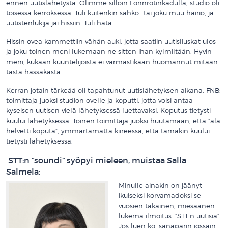
ennen uutislähetystä. Olimme silloin Lönnrotinkadulla, studio oli
toisessa kerroksessa. Tuli kuitenkin sähkö- tai joku muu häiriö, ja
uutistenlukija jäi hissiin. Tuli hätä.
Hissin ovea kammettiin vähän auki, jotta saatiin uutisliuskat ulos
ja joku toinen meni lukemaan ne sitten ihan kylmiltään. Hyvin
meni, kukaan kuuntelijoista ei varmastikaan huomannut mitään
tästä hässäkästä.
Kerran jotain tärkeää oli tapahtunut uutislähetyksen aikana. FNB:
toimittaja juoksi studion ovelle ja koputti, jotta voisi antaa
kyseisen uutisen vielä lähetyksessä luettavaksi. Koputus tietysti
kuului lähetyksessä. Toinen toimittaja juoksi huutamaan, että ”älä
helvetti koputa”, ymmärtämättä kiireessä, että tämäkin kuului
tietysti lähetyksessä.
STT:n ”soundi” syöpyi mieleen, muistaa Salla
Salmela:
Minulle ainakin on jäänyt
ikuiseksi korvamadoksi se
vuosien takainen, miesäänen
lukema ilmoitus: ”STT:n uutisia”.
Jos luen ko. sanaparin jossain,