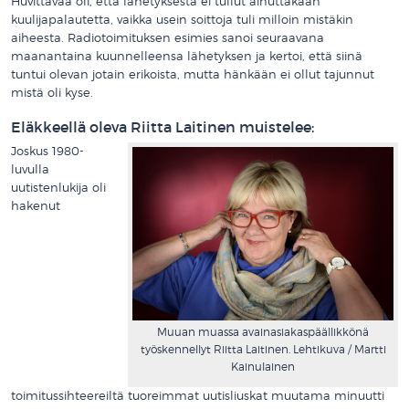
Huvittavaa oli, että lähetyksestä ei tullut ainuttakaan
kuulijapalautetta, vaikka usein soittoja tuli milloin mistäkin
aiheesta. Radiotoimituksen esimies sanoi seuraavana
maanantaina kuunnelleensa lähetyksen ja kertoi, että siinä
tuntui olevan jotain erikoista, mutta hänkään ei ollut tajunnut
mistä oli kyse.
Eläkkeellä oleva Riitta Laitinen muistelee:
Joskus 1980-
luvulla
uutistenlukija oli
hakenut
Muuan muassa avainasiakaspäällikkönä
työskennellyt Riitta Laitinen. Lehtikuva / Martti
Kainulainen
toimitussihteereiltä tuoreimmat uutisliuskat muutama minuutti