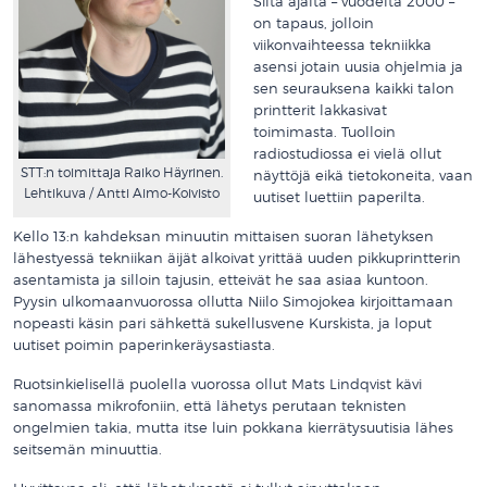
Siltä ajalta – vuodelta 2000 –
on tapaus, jolloin
viikonvaihteessa tekniikka
asensi jotain uusia ohjelmia ja
sen seurauksena kaikki talon
printterit lakkasivat
toimimasta. Tuolloin
radiostudiossa ei vielä ollut
STT:n toimittaja Raiko Häyrinen.
näyttöjä eikä tietokoneita, vaan
Lehtikuva / Antti Aimo-Koivisto
uutiset luettiin paperilta.
Kello 13:n kahdeksan minuutin mittaisen suoran lähetyksen
lähestyessä tekniikan äijät alkoivat yrittää uuden pikkuprintterin
asentamista ja silloin tajusin, etteivät he saa asiaa kuntoon.
Pyysin ulkomaanvuorossa ollutta Niilo Simojokea kirjoittamaan
nopeasti käsin pari sähkettä sukellusvene Kurskista, ja loput
uutiset poimin paperinkeräysastiasta.
Ruotsinkielisellä puolella vuorossa ollut Mats Lindqvist kävi
sanomassa mikrofoniin, että lähetys perutaan teknisten
ongelmien takia, mutta itse luin pokkana kierrätysuutisia lähes
seitsemän minuuttia.