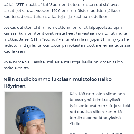
päivä. ”STT:n uutisia” tai ”Suomen tietotoimiston uutisia” ovat
sanat, jotka ovat vuoden 1926 ensimmäisten uutisten jälkeen
kuultu radiossa tuhansia kertoja – ja kuullaan edelleen.
Joskus uutisten ehtiminen eetteriin on ollut kilpajuoksua ajan
kanssa, kun printterit ovat reistailleet tai vastaan on tullut muita
mutkia. Ja se STT:n ”soundi” – siitä vitsaillaan jopa STT:n nykyisille
radiotoimittajille, vaikka tuota painokasta nuottia ei enää uutisissa
kuullakaan.
Kysyimme STT:läisiltä, millaisia muistoja heillä on oman talon
radiouutisista.
Näin studiokommelluksiaan muistelee Raiko
Häyrinen:
Käsittääkseni olen viimeinen
talossa yhä toimitustyössä
työskentelevä henkilö, joka teki
radiouutisia silloin kun niitä
tehtiin suorina lähetyksinä
Ylelle.