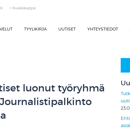
fo
> Kuvakauppa
VELUT
TYYLIKIRJA
UUTISET
YHTEYSTIEDOT
Uu
tiset luonut työryhmä
Tut
 Journalistipalkinto
uut
23.
sa
Enti
asia