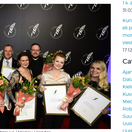
1.4.
31.0
Kun 
eli 
moni
vies
17.1
Ca
Aja
Data
Kiel
Kuv
Medi
Rob
Suun
Uuti
Uuti