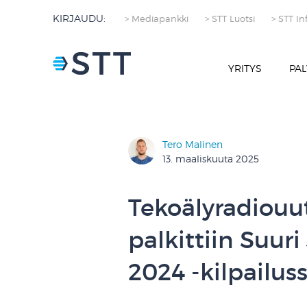
KIRJAUDU:
> Mediapankki
> STT Luotsi
> STT In
YRITYS
PAL
Tero Malinen
13. maaliskuuta 2025
Tekoälyradiouu
palkittiin Suuri
2024 -kilpailus