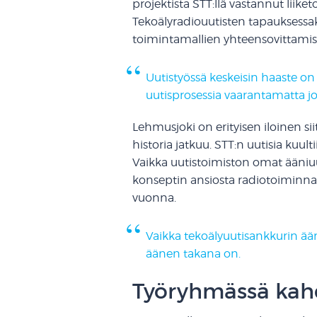
projektista STT:llä vastannut liike
Tekoälyradiouutisten tapauksessaki
toimintamallien yhteensovittamis
Uutistyössä keskeisin haaste on
uutisprosessia vaarantamatta jou
Lehmusjoki on erityisen iloinen sii
historia jatkuu. STT:n uutisia kuul
Vaikka uutistoimiston omat ääniuu
konseptin ansiosta radiotoiminna
vuonna.
Vaikka tekoälyuutisankkurin ään
äänen takana on.
Työryhmässä kah