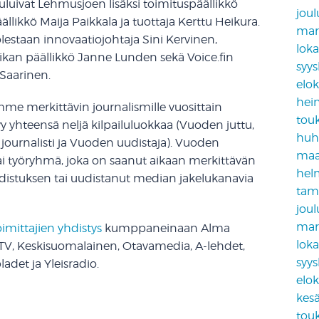
luivat Lehmusjoen lisäksi toimituspäällikkö
jou
likkö Maija Paikkala ja tuottaja Kerttu Heikura.
mar
lestaan innovaatiojohtaja Sini Kervinen,
lok
ikan päällikkö Janne Lunden sekä Voice.fin
syy
 Saarinen.
elo
hei
me merkittävin journalismille vuosittain
tou
y yhteensä neljä kilpailuluokkaa (Vuoden juttu,
huh
journalisti ja Vuoden uudistaja). Vuoden
maa
tai työryhmä, joka on saanut aikaan merkittävän
hel
uudistuksen tai uudistanut median jakelukanavia
tam
jou
mar
imittajien yhdistys
kumppaneinaan Alma
lok
V, Keskisuomalainen, Otavamedia, A-lehdet,
syy
adet ja Yleisradio.
elo
kes
tou