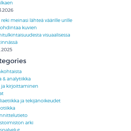
 alkaen
3.2026
reki meinasi lähteä väärille urille
pohdintaa kuvien
tulkintaisuudesta visuaalisessa
tinnässä
2.2025
tegories
nkohtaista
 & analytiikka
i ja kirjoittaminen
at
aetiikka ja tekijänoikeudet
otiikka
nittelutieto
stoimiston arki
spalvelut