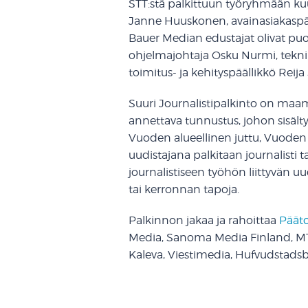
STT:stä palkittuun työryhmään kuu
Janne Huuskonen, avainasiakaspääl
Bauer Median edustajat olivat puo
ohjelmajohtaja Osku Nurmi, tekni
toimitus- ja kehityspäällikkö Reija
Suuri Journalistipalkinto on maam
annettava tunnustus, johon sisälty
Vuoden alueellinen juttu, Vuoden 
uudistajana palkitaan journalisti 
journalistiseen työhön liittyvän 
tai kerronnan tapoja.
Palkinnon jakaa ja rahoittaa
Pääto
Media, Sanoma Media Finland, MT
Kaleva, Viestimedia, Hufvudstadsbl