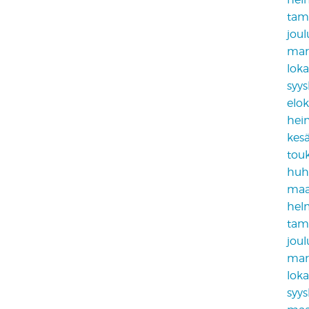
tam
jou
mar
lok
syy
elo
hei
kes
tou
huh
maa
hel
tam
jou
mar
lok
syy