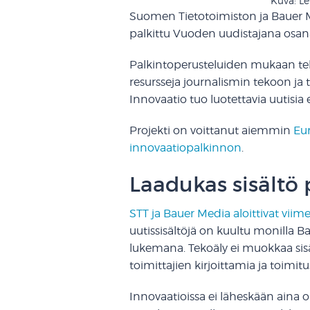
Kuva: L
Suomen Tietotoimiston ja Bauer 
palkittu Vuoden uudistajana osa
Palkintoperusteluiden mukaan tek
resursseja journalismin tekoon ja 
Innovaatio tuo luotettavia uutisia
Projekti on voittanut aiemmin
Eur
innovaatiopalkinnon
.
Laadukas sisältö
STT ja Bauer Media aloittivat viim
uutissisältöjä on kuultu monilla 
lukemana. Tekoäly ei muokkaa sis
toimittajien kirjoittamia ja toimitu
Innovaatioissa ei läheskään aina ol