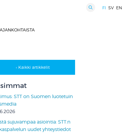
FI
SV
EN
HAKU
AJANKOHTAISTA
‹ Kaikki artikkelit
simmat
kimus: STT on Suomen luotetuin
ismedia
06.2026
stä sujuvampaa asiointia: STT:n
kaspalvelun uudet yhteystiedot