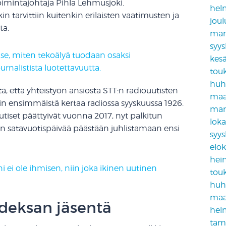
toimintajohtaja Pihla Lehmusjoki.
hel
n tarvittiin kuitenkin erilaisten vaatimusten ja
jou
ta.
mar
syy
 se, miten tekoälyä tuodaan osaksi
kes
rnalistista luotettavuutta.
tou
huh
tä, että yhteistyön ansiosta STT:n radiouutisten
maa
tiin ensimmäistä kertaa radiossa syyskuussa 1926.
mar
tiset päättyivät vuonna 2017, nyt palkitun
lok
n satavuotispäivää päästään juhlistamaan ensi
syy
elo
hei
i ei ole ihmisen, niin joka ikinen uutinen
tou
huh
maa
deksan jäsentä
hel
tam