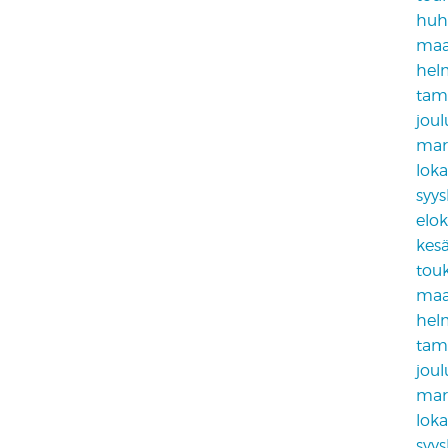
huh
maa
hel
tam
jou
mar
lok
syy
elo
kes
tou
maa
hel
tam
jou
mar
lok
syy