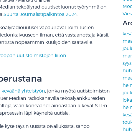
ehtikuva / Markku Ulander
Mod
Median tekoälyradiouutiset luonut työryhmä on
Vies
na
Suurta Journalistipalkintoa 2024
.
Ar
oälyradiouutiset vapauttavat toimitusten
kes
tiedonkaivuuseen ilman, että vastaanottaja kärsii.
maa
 entistä nopeammin kuulijoiden saataville.
jou
oopan uutistoimistojen liiton
mar
syy
huh
 perustana
maa
hel
e keväänä yhteistyön
, jonka myötä uutistoimiston
jou
Bauer Median radiokanavilla tekoälyankkureiden
lok
ältöjä, vaan koneäänet ainoastaan lukevat STT:n
hei
sprosessin läpi käyneitä uutisia.
kes
tou
e kyse täysin uusista oivalluksista, sanoo
huh