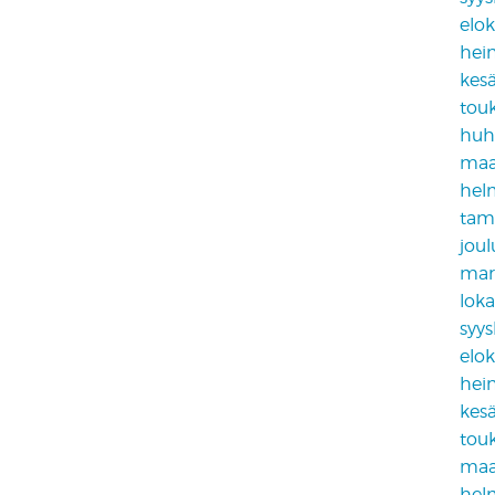
elo
hei
kes
tou
huh
maa
hel
tam
jou
mar
lok
syy
elo
hei
kes
tou
maa
hel