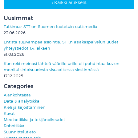
‹ Kaikki artikkelit
Uusimmat
Tutkimus: STT on Suomen luotetuin uutismedia
23.06.2026
Entistä sujuvampaa asiointia: STT:n asiakaspalvelun uudet
yhteystiedot 1.4. alkaen
31.03.2026
Kun reki meinasi lähteä väärille urille eli pohdintaa kuvien
monitulkintaisuudesta visuaalisessa viestinnässä
17.12.2025
Categories
Ajankohtaista
Data & analytiikka
Kieli ja kirjoittaminen
Kuvat
Mediaetiikka ja tekijänoikeudet
Robotiikka
Suunnittelutieto