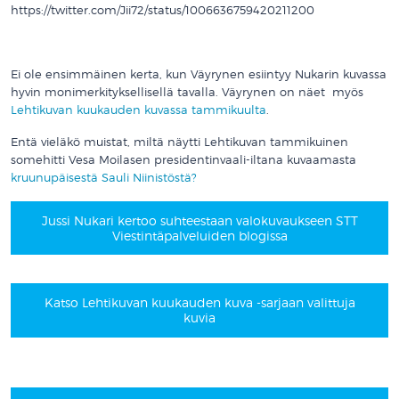
https://twitter.com/Jii72/status/1006636759420211200
Ei ole ensimmäinen kerta, kun Väyrynen esiintyy Nukarin kuvassa
hyvin monimerkityksellisellä tavalla. Väyrynen on näet myös
Lehtikuvan kuukauden kuvassa tammikuulta
.
Entä vieläkö muistat, miltä näytti Lehtikuvan tammikuinen
somehitti Vesa Moilasen presidentinvaali-iltana kuvaamasta
kruunupäisestä Sauli Niinistöstä?
Jussi Nukari kertoo suhteestaan valokuvaukseen STT
Viestintäpalveluiden blogissa
Katso Lehtikuvan kuukauden kuva -sarjaan valittuja
kuvia