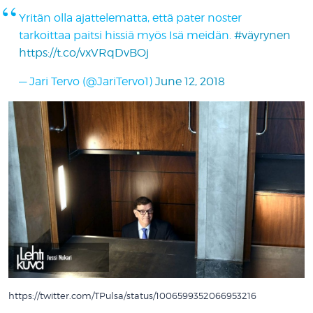
Yritän olla ajattelematta, että pater noster
tarkoittaa paitsi hissiä myös Isä meidän.
#väyrynen
https://t.co/vxVRqDvBOj
— Jari Tervo (@JariTervo1)
June 12, 2018
https://twitter.com/TPulsa/status/1006599352066953216