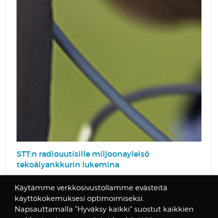
STT:n radiouutisille miljoonayleisö
tekoälyankkurin lukemina
Suomen Tietotoimiston uutisia kuullaan perjantaista
Käytämme verkkosivustollamme evästeitä
5.4. alkaen monilla maan suosituimmilla
käyttökokemuksesi optimoimiseksi.
radiokanavilla. STT:n toimittajien tekemät ja
Napsauttamalla "Hyväksy kaikki" suostut kaikkien
tekoälyäänen lukemat radiouutislähetykset alkavat