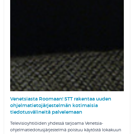
Venetsiasta Roomaan! STT rakentaa uuden
ohjelmatietojärjestelmän kotimaisia
tiedotusvälineitä palvelemaan
Televisioyhtiöiden yhdessä tarjoama Venetsia-
ohjelmatiedotusjärjestelmä poistuu käytöstä lokakuun