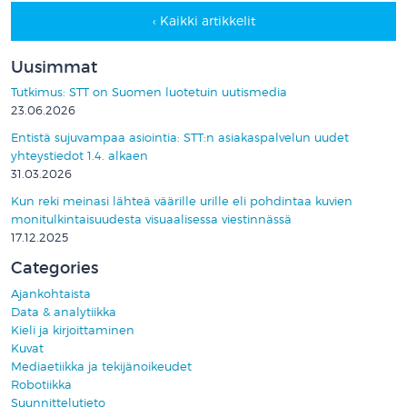
‹ Kaikki artikkelit
Uusimmat
Tutkimus: STT on Suomen luotetuin uutismedia
23.06.2026
Entistä sujuvampaa asiointia: STT:n asiakaspalvelun uudet
yhteystiedot 1.4. alkaen
31.03.2026
Kun reki meinasi lähteä väärille urille eli pohdintaa kuvien
monitulkintaisuudesta visuaalisessa viestinnässä
17.12.2025
Categories
Ajankohtaista
Data & analytiikka
Kieli ja kirjoittaminen
Kuvat
Mediaetiikka ja tekijänoikeudet
Robotiikka
Suunnittelutieto