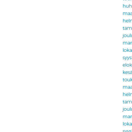
huh
maa
hel
tam
jou
mar
lok
syy
elo
kes
tou
maa
hel
tam
jou
mar
lok
syy