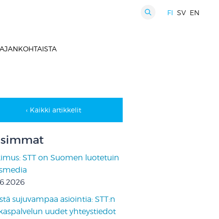
FI
SV
EN
HAKU
AJANKOHTAISTA
‹ Kaikki artikkelit
simmat
kimus: STT on Suomen luotetuin
ismedia
06.2026
stä sujuvampaa asiointia: STT:n
kaspalvelun uudet yhteystiedot