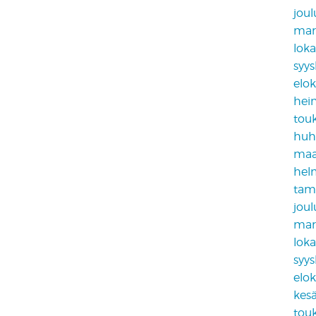
jou
mar
lok
syy
elo
hei
tou
huh
maa
hel
tam
jou
mar
lok
syy
elo
kes
tou