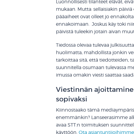
Luonnollisesti tilanteet elävät, e
mukaan. Mutta: sellaisiakin päiviä
pääaiheet ovat olleet jo ennakol
ennakoimaan. Joskus käy toki niinki
päivistä tuleekin jotain aivan muu
Tiedossa olevaa tulevaa julkisuutta on
huolimatta, mahdollista jonkin v
tarkoittaa sitä, että tiedotteiden,
suunnitella osumaan tulevassa m
imussa omakin viesti saattaa saad
Viestinnän ajoittamin
sopivaksi
Kiinnostaako tämä mediaympärist
enemmänkin? Lanseerasimme al
avaa STT:n toimituksen suunnittel
käyttöön.
Ota asiantuntijoihimme