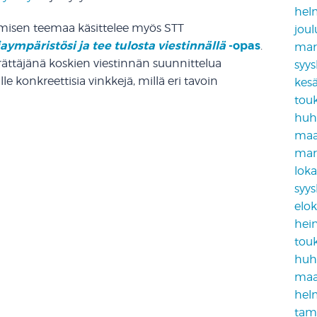
hel
amisen teemaa käsittelee myös STT
jou
ympäristösi ja tee tulosta viestinnällä
-opas
.
mar
rättäjänä koskien viestinnän suunnittelua
syy
lle konkreettisia vinkkejä, millä eri tavoin
kes
tou
huh
maa
mar
lok
syy
elo
hei
tou
huh
maa
hel
tam