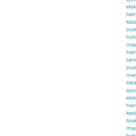
elo
hei
kes
tou
huh
maa
hel
tam
jou
mar
lok
syy
elo
hei
kes
tou
maa
hel