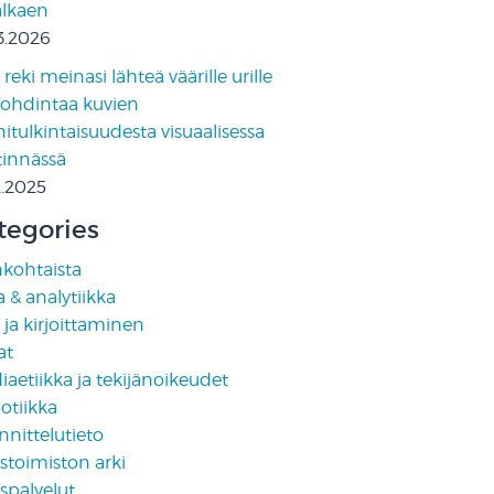
 alkaen
3.2026
reki meinasi lähteä väärille urille
pohdintaa kuvien
tulkintaisuudesta visuaalisessa
tinnässä
2.2025
tegories
nkohtaista
 & analytiikka
i ja kirjoittaminen
at
aetiikka ja tekijänoikeudet
otiikka
nittelutieto
stoimiston arki
spalvelut