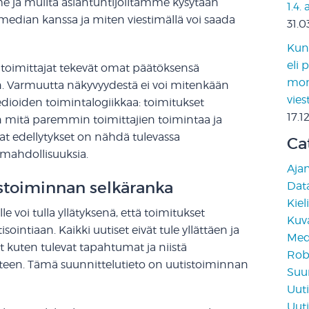
me ja muilta asiantuntijoiltamme kysytään
1.4.
 median kanssa ja miten viestimällä voi saada
31.0
Kun 
eli 
 toimittajat tekevät omat päätöksensä
moni
tein. Varmuutta näkyvyydestä ei voi mitenkään
vies
ioiden toimintalogiikkaa: toimitukset
17.1
n mitä paremmin toimittajien toimintaa ja
t edellytykset on nähdä tulevassa
Ca
 mahdollisuuksia.
Aja
istoiminnan selkäranka
Data
Kiel
e voi tulla yllätyksenä, että toimitukset
Kuv
ointiaan. Kaikki uutiset eivät tule yllättäen ja
Medi
at kuten tulevat tapahtumat ja niistä
Rob
teen. Tämä suunnittelutieto on uutistoiminnan
Suun
Uuti
Uuti