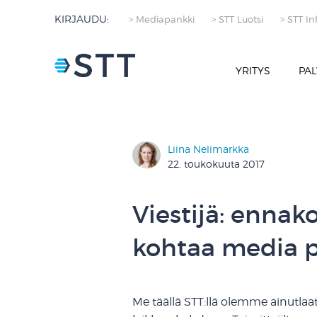
KIRJAUDU:
> Mediapankki
> STT Luotsi
> STT In
YRITYS
PAL
Liina Nelimarkka
22. toukokuuta 2017
Viestijä: ennak
kohtaa media
Me täällä STT:llä olemme ainutlaat