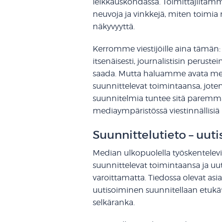
leikkauskohdassa. Toimittajiltam
neuvoja ja vinkkejä, miten toimia
näkyvyyttä.
Kerromme viestijöille aina tämän:
itsenäisesti, journalistisin perus
saada. Mutta haluamme avata med
suunnittelevat toimintaansa, jote
suunnitelmia tuntee sitä paremma
mediaympäristössä viestinnällisiä
Suunnittelutieto – uut
Median ulkopuolella työskentelevill
suunnittelevat toimintaansa ja uutis
varoittamatta. Tiedossa olevat asi
uutisoiminen suunnitellaan etukä
selkäranka.