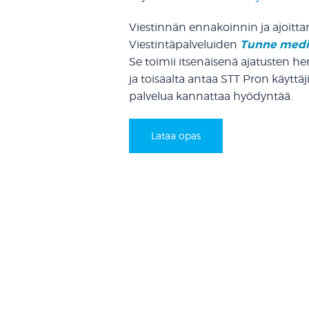
Viestinnän ennakoinnin ja ajoitt
Tunne media
Viestintäpalveluiden
Se toimii itsenäisenä ajatusten he
ja toisaalta antaa STT Pron käyttäji
palvelua kannattaa hyödyntää.
Lataa opas