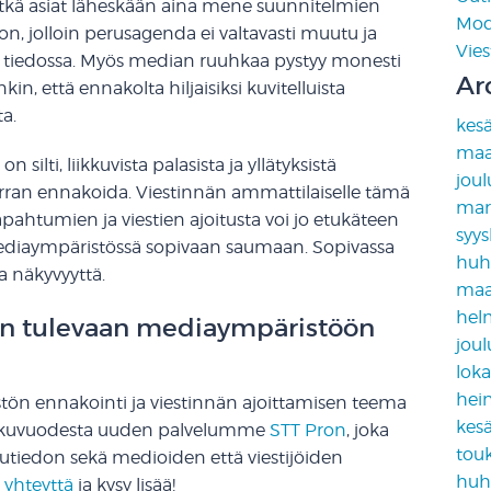
ivätkä asiat läheskään aina mene suunnitelmien
Mod
 on, jolloin perusagenda ei valtavasti muutu ja
Vies
ta tiedossa. Myös median ruuhkaa pystyy monesti
Ar
n, että ennakolta hiljaisiksi kuvitelluista
ta.
kes
maa
 silti, liikkuvista palasista ja yllätyksistä
jou
erran ennakoida. Viestinnän ammattilaiselle tämä
mar
 tapahtumien ja viestien ajoitusta voi jo etukäteen
syy
ediaympäristössä sopivaan saumaan. Sopivassa
huh
a näkyvyyttä.
maa
hel
en tulevaan mediaympäristöön
jou
lok
hei
ön ennakointi ja viestinnän ajoittamisen teema
kes
kuvuodesta uuden palvelumme
STT Pron
, joka
tou
utiedon sekä medioiden että viestijöiden
huh
 yhteyttä
ja kysy lisää!