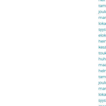
tam
jou
mar
lok
syy
elo
hei
kes
tou
huh
maa
hel
tam
jou
mar
lok
syy