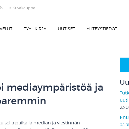
fo
> Kuvakauppa
VELUT
TYYLIKIRJA
UUTISET
YHTEYSTIEDOT
Uu
oi mediaympäristöä ja
Tut
 paremmin
uut
23.
Enti
uisella paikalla median ja viestinnän
asia