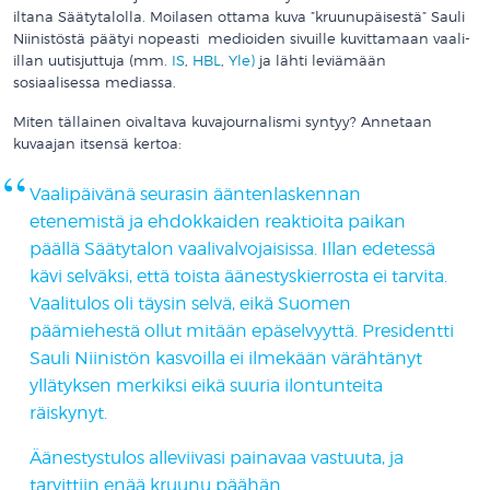
iltana Säätytalolla. Moilasen ottama kuva ”kruunupäisestä” Sauli
Niinistöstä päätyi nopeasti medioiden sivuille kuvittamaan vaali-
illan uutisjuttuja (mm.
IS
,
HBL
,
Yle)
ja lähti leviämään
sosiaalisessa mediassa.
Miten tällainen oivaltava kuvajournalismi syntyy? Annetaan
kuvaajan itsensä kertoa:
Vaalipäivänä seurasin ääntenlaskennan
etenemistä ja ehdokkaiden reaktioita paikan
päällä Säätytalon vaalivalvojaisissa. Illan edetessä
kävi selväksi, että toista äänestyskierrosta ei tarvita.
Vaalitulos oli täysin selvä, eikä Suomen
päämiehestä ollut mitään epäselvyyttä. Presidentti
Sauli Niinistön kasvoilla ei ilmekään värähtänyt
yllätyksen merkiksi eikä suuria ilontunteita
räiskynyt.
Äänestystulos alleviivasi painavaa vastuuta, ja
tarvittiin enää kruunu päähän.