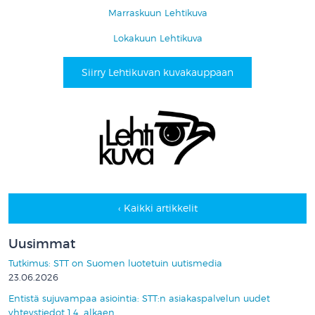
Marraskuun Lehtikuva
Lokakuun Lehtikuva
Siirry Lehtikuvan kuvakauppaan
‹ Kaikki artikkelit
Uusimmat
Tutkimus: STT on Suomen luotetuin uutismedia
23.06.2026
Entistä sujuvampaa asiointia: STT:n asiakaspalvelun uudet
yhteystiedot 1.4. alkaen