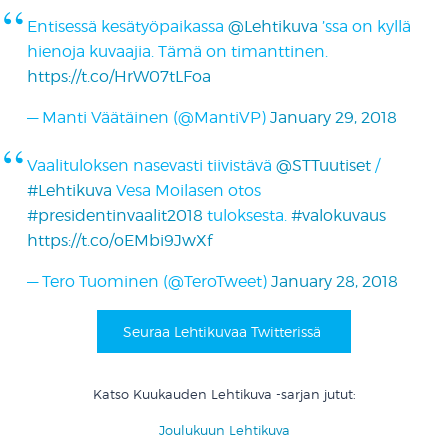
Entisessä kesätyöpaikassa
@Lehtikuva
’ssa on kyllä
hienoja kuvaajia. Tämä on timanttinen.
https://t.co/HrW07tLFoa
— Manti Väätäinen (@MantiVP)
January 29, 2018
Vaalituloksen nasevasti tiivistävä
@STTuutiset
/
#Lehtikuva
Vesa Moilasen otos
#presidentinvaalit2018
tuloksesta.
#valokuvaus
https://t.co/oEMbi9JwXf
— Tero Tuominen (@TeroTweet)
January 28, 2018
Seuraa Lehtikuvaa Twitterissä
Katso Kuukauden Lehtikuva -sarjan jutut:
Joulukuun Lehtikuva