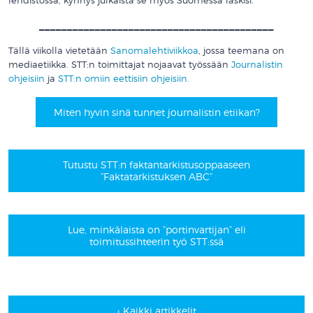
lehdistössä, kynnys julkaista se myös Suomessa laskisi.”
__________________________________________
Tällä viikolla vietetään
Sanomalehtiviikkoa
, jossa teemana on
mediaetiikka. STT:n toimittajat nojaavat työssään
Journalistin
ohjeisiin
ja
STT:n omiin eettisiin ohjeisiin.
Miten hyvin sinä tunnet journalistin etiikan?
Tutustu STT:n faktantarkistusoppaaseen
”Faktatarkistuksen ABC”
Lue, minkälaista on ”portinvartijan” eli
toimitussihteerin työ STT:ssä
‹ Kaikki artikkelit