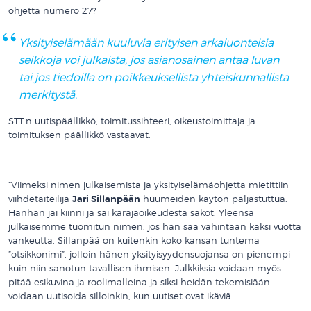
ohjetta numero 27?
Yksityiselämään kuuluvia erityisen arkaluonteisia
seikkoja voi julkaista, jos asianosainen antaa luvan
tai jos tiedoilla on poikkeuksellista yhteiskunnallista
merkitystä.
STT:n uutispäällikkö, toimitussihteeri, oikeustoimittaja ja
toimituksen päällikkö vastaavat.
__________________________________________
”Viimeksi nimen julkaisemista ja yksityiselämäohjetta mietittiin
viihdetaiteilija
Jari Sillanpään
huumeiden käytön paljastuttua.
Hänhän jäi kiinni ja sai käräjäoikeudesta sakot. Yleensä
julkaisemme tuomitun nimen, jos hän saa vähintään kaksi vuotta
vankeutta. Sillanpää on kuitenkin koko kansan tuntema
”otsikkonimi”, jolloin hänen yksityisyydensuojansa on pienempi
kuin niin sanotun tavallisen ihmisen. Julkkiksia voidaan myös
pitää esikuvina ja roolimalleina ja siksi heidän tekemisiään
voidaan uutisoida silloinkin, kun uutiset ovat ikäviä.