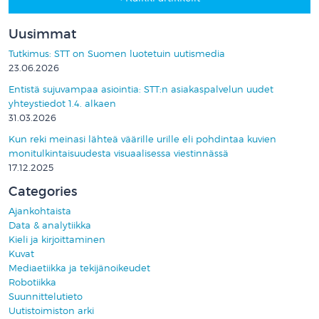
Uusimmat
Tutkimus: STT on Suomen luotetuin uutismedia
23.06.2026
Entistä sujuvampaa asiointia: STT:n asiakaspalvelun uudet
yhteystiedot 1.4. alkaen
31.03.2026
Kun reki meinasi lähteä väärille urille eli pohdintaa kuvien
monitulkintaisuudesta visuaalisessa viestinnässä
17.12.2025
Categories
Ajankohtaista
Data & analytiikka
Kieli ja kirjoittaminen
Kuvat
Mediaetiikka ja tekijänoikeudet
Robotiikka
Suunnittelutieto
Uutistoimiston arki