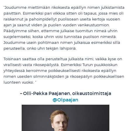
”Joudumme miettimään rikoksesta epäillyn nimen julkistamista
päivittäin. Esimerkiksi pari viikkoa sitten oli tapaus, jossa mies oli
raiskannut ja pahoinpidellyt puolisoaan useita kertoja vuosien
ajan ja saanut viiden ja puolen vuoden vankeustuomion.
Päädyimme siihen, ettemme julkaise tuomitun nimeä uhrin
suojelemiseksi, koska uhrin voisi tunnistaa puolison nimestä.
Joudumme usein pohtimaan nimen julkaisua esimerkiksi sillä
perusteella, onko uhri tekijän lähipiiriä.
Toisinaan saattaa olla perusteltua julkaista nimi, vaikka kyse on
virallisesti vasta rikosepäilystä. Esimerkiksi Turun puukkoiskun
yhteydessä kerroimme poikkeuksellisesti rikoksesta epäillyn
nimen useiden silminnäkijöiden ja rikosepäilyn poikkeuksellisen
luonteen vuoksi. ”
– Olli-Pekka Paajanen, oikeustoimittaja
@Olpaajan