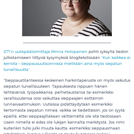
__________________________________________
STT:n uutispäätoimittaja Minna Holopainen
pohti syksyllä tiedon
julkistamiseen liittyviä kysymyksiä blogitekstissään
”Kun kaikkea ei
kerrota – sieppausuutisoinnissa mietitään aina myös siepatun
turvallisuutta”
.
”Sieppaustilanteessa keskeinen harkintaperuste on myös vaikutus
siepatun turvallisuuteen. Tapauksesta riippuen hänen
tehtävänsä, työpaikkansa, perhetaustansa tai esimerkiksi
varallisuutensa voisi vaikuttaa sieppaajien esittämiin
lunnasvaatimuksiin. Uutisissa pidättäydytään esimerkiksi
kertomasta siepatun nimeä, vaikka se tiedettäisiin, jos on syytä
epäillä, ettei sieppaajillakaan välttämättä ole sitä tiedossaan.
Usein nimellä ei edes ole lukijan kannalta merkitystä. Jos nimi
kuitenkin tulisi julki muuta kautta, esimerkiksi sieppausmaan