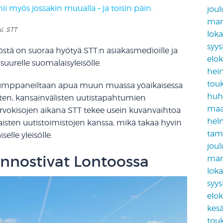
mii myös jossakin muualla – ja toisin päin.
jou
mar
i, STT
lok
syy
yöstä on suoraa hyötyä STT:n asiakasmedioille ja
elo
suurelle suomalaisyleisölle.
hei
tou
okumppaneiltaan apua muun muassa yöaikaisessa
huh
urten, kansainvälisten uutistapahtumien
maa
arvokisojen aikana STT tekee usein kuvanvaihtoa
hel
ten uutistoimistojen kanssa, mikä takaa hyvin
tam
elle yleisölle.
jou
innostivat Lontoossa
mar
lok
syy
elo
kes
tou