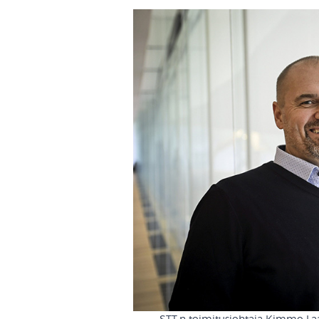
STT:n toimitusjohtaja Kimmo Laa