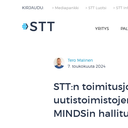
KIRJAUDU:
> Mediapankki
> STT Luotsi
> STT In
YRITYS
PAL
Tero Malinen
7. toukokuuta 2024
STT:n toimitusj
uutistoimistoje
MINDSin hallit