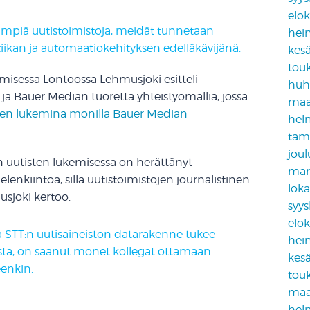
elo
mpiä uutistoimistoja, meidät tunnetaan
hei
lytiikan ja automaatiokehityksen edelläkävijänä.
kes
tou
misessa Lontoossa Lehmusjoki esitteli
huh
n ja Bauer Median tuoretta yhteistyömallia, jossa
maa
nten lukemina monilla Bauer Median
hel
tam
jou
 uutisten lukemisessa on herättänyt
mar
lenkiintoa, sillä uutistoimistojen journalistinen
lok
usjoki kertoo.
syy
elo
la STT:n uutisaineiston datarakenne tukee
hei
sta, on saanut monet kollegat ottamaan
kes
eenkin.
tou
maa
hel