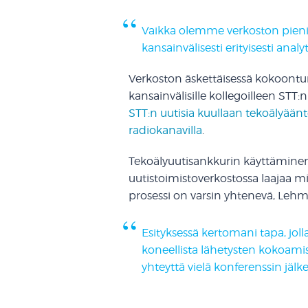
Vaikka olemme verkoston pieni
kansainvälisesti erityisesti ana
Verkoston äskettäisessä kokoontu
kansainvälisille kollegoilleen STT:
STT:n uutisia kuullaan tekoälyää
radiokanavilla
.
Tekoälyuutisankkurin käyttäminen
uutistoimistoverkostossa laajaa mie
prosessi on varsin yhtenevä, Lehm
Esityksessä kertomani tapa, jol
koneellista lähetysten kokoami
yhteyttä vielä konferenssin jälk