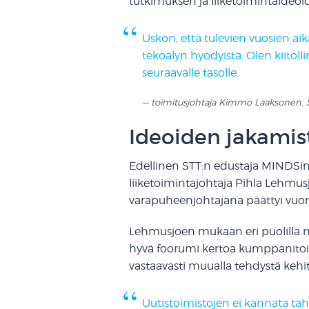
tutkimuksen ja liiketoimintaideoi
Uskon, että tulevien vuosien a
tekoälyn hyödyistä. Olen kiito
seuraavalle tasolle.
toimitusjohtaja Kimmo Laaksonen, 
Ideoiden jakamis
Edellinen STT:n edustaja MINDSin 
liiketoimintajohtaja Pihla Lehmus
varapuheenjohtajana päättyi vuo
Lehmusjoen mukaan eri puolilla 
hyvä foorumi kertoa kumppanitoimi
vastaavasti muualla tehdystä kehit
Uutistoimistojen ei kannata taho