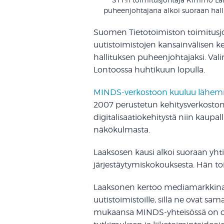
puheenjohtajana alkoi suoraan hall
Suomen Tietotoimiston toimitusj
uutistoimistojen kansainvälisen k
hallituksen puheenjohtajaksi. Va
Lontoossa huhtikuun lopulla.
MINDS-verkostoon kuuluu lähemmä
2007 perustetun kehitysverkoston
digitalisaatiokehitystä niin kaupall
näkökulmasta.
Laaksosen kausi alkoi suoraan yht
järjestäytymiskokouksesta. Hän to
Laaksonen kertoo mediamarkkina
uutistoimistoille, sillä ne ovat s
mukaansa MINDS-yhteisössä on on