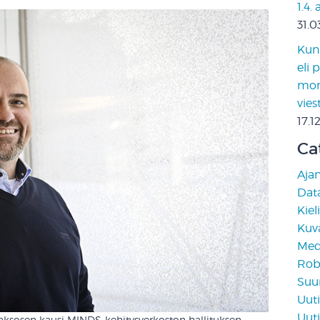
1.4.
31.0
Kun 
eli 
moni
vies
17.1
Ca
Aja
Data
Kiel
Kuv
Medi
Rob
Suun
Uuti
Uuti
ksosen kausi MINDS-kehitysverkoston hallituksen