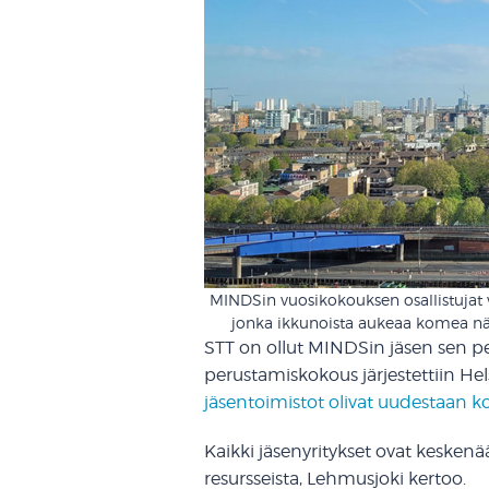
MINDSin vuosikokouksen osallistujat v
jonka ikkunoista aukeaa komea nä
STT on ollut MINDSin jäsen sen per
perustamiskokous järjestettiin Hels
jäsentoimistot olivat uudestaan k
Kaikki jäsenyritykset ovat kesken
resursseista, Lehmusjoki kertoo.