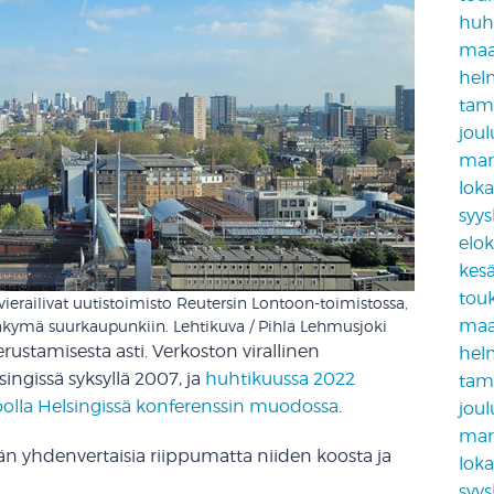
huh
maa
hel
tam
jou
mar
lok
syy
elo
kes
tou
ierailivat uutistoimisto Reutersin Lontoon-toimistossa,
maa
kymä suurkaupunkiin. Lehtikuva / Pihla Lehmusjoki
ustamisesta asti. Verkoston virallinen
hel
ingissä syksyllä 2007, ja
huhtikuussa 2022
tam
oolla Helsingissä konferenssin muodossa
.
jou
mar
ään yhdenvertaisia riippumatta niiden koosta ja
lok
syy