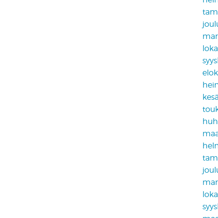
tam
jou
mar
lok
syy
elo
hei
kes
tou
huh
maa
hel
tam
jou
mar
lok
syy