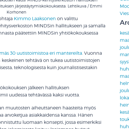
Mod
ituksen järjestäytymiskokouksesta. Lehtikuva / Emmi
Korhonen
Vies
ohtaja
Kimmo Laaksonen
on valittu
Ar
ehitysverkoston MINDSin hallitukseen ja samalla
kes
linnasta päätettiin MINDSin yhtiökokouksessa
maa
jou
s 30 uutistoimistoa eri mantereilta
. Vuonna
mar
 keskeinen tehtävä on tukea uutistoimistojen
syy
isesta, teknologisesta kuin journalistisestakin
huh
maa
hel
iökokouksen jälkeen hallituksen
jou
imii uudessa tehtävässä kaksi vuotta.
lok
hei
n muutosten aiheuttaneen haasteita myös
kes
amaa arvoketjua asiakkaidensa kanssa. Hänen
tou
nistuttu luomaan konsepti, jossa esimerkiksi
huh