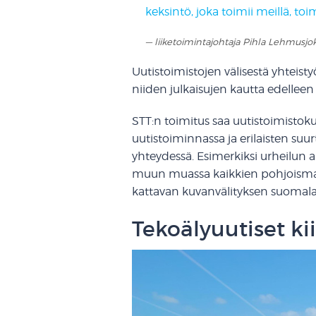
keksintö, joka toimii meillä, toi
liiketoimintajohtaja Pihla Lehmusjok
Uutistoimistojen välisestä yhteist
niiden julkaisujen kautta edelleen 
STT:n toimitus saa uutistoimist
uutistoiminnassa ja erilaisten su
yhteydessä. Esimerkiksi urheilun 
muun muassa kaikkien pohjoismais
kattavan kuvanvälityksen suomalais
Tekoälyuutiset ki