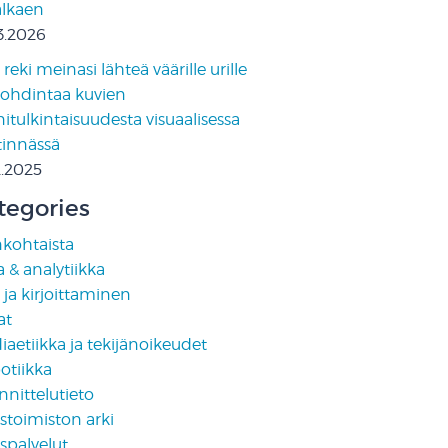
 alkaen
3.2026
reki meinasi lähteä väärille urille
pohdintaa kuvien
tulkintaisuudesta visuaalisessa
tinnässä
2.2025
tegories
nkohtaista
 & analytiikka
i ja kirjoittaminen
at
aetiikka ja tekijänoikeudet
otiikka
nittelutieto
stoimiston arki
spalvelut