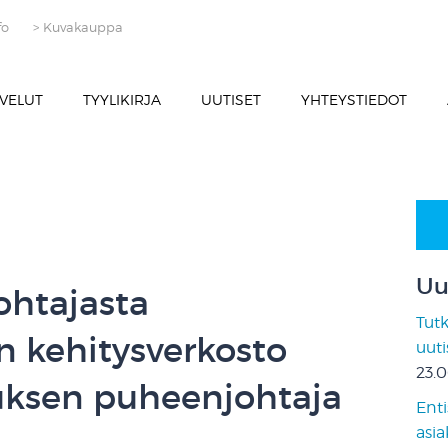
fo
> Kuvakauppa
VELUT
TYYLIKIRJA
UUTISET
YHTEYSTIEDOT
Uu
ohtajasta
Tut
n kehitysverkosto
uut
23.
uksen puheenjohtaja
Enti
asia