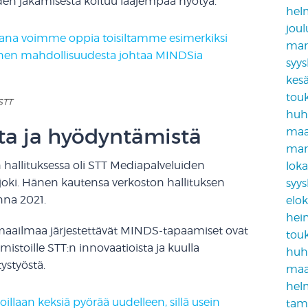
den jakamisesta koituu laajempaa hyötyä.
hel
jou
ikana voimme oppia toisiltamme esimerkiksi
mar
llinen mahdollisuudesta johtaa MINDSia
syy
kes
tou
STT
huh
ta ja hyödyntämistä
maa
mar
hallituksessa oli STT Mediapalveluiden
lok
joki. Hänen kautensa verkoston hallituksen
syy
nna 2021.
elo
hei
maailmaa järjestettävät MINDS-tapaamiset ovat
tou
stoille STT:n innovaatioista ja kuulla
huh
ystyöstä.
maa
hel
illaan keksiä pyörää uudelleen, sillä usein
tam