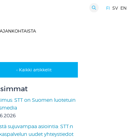
FI
SV
EN
HAKU
AJANKOHTAISTA
‹ Kaikki artikkelit
simmat
kimus: STT on Suomen luotetuin
ismedia
06.2026
stä sujuvampaa asiointia: STT:n
kaspalvelun uudet yhteystiedot