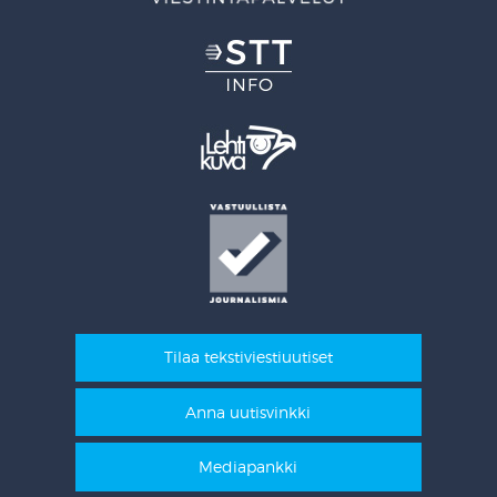
Tilaa tekstiviestiuutiset
Anna uutisvinkki
Mediapankki