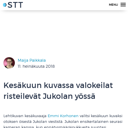
MENU
Maija Paikkala
11. heinäkuuta 2018
Kesäkuun kuvassa valokeilat
risteilevät Jukolan yössä
Lehtikuvan kesäkuvaaja
Emmi Korhonen
valitsi kesäkuun kuvaksi
otoksen öisestä Jukolan viestistä. Jukolan ensikertalainen seurasi
kameran kanssa, kun ennätysmääräjoukkueita suuntasi