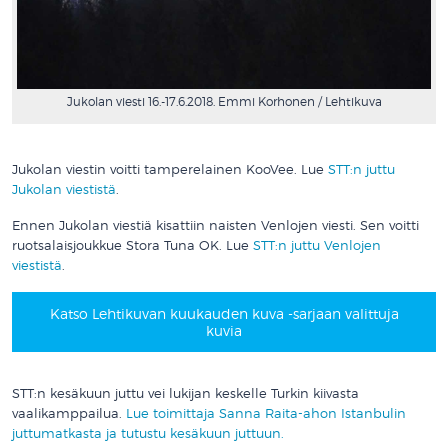
Jukolan viesti 16.-17.6.2018. Emmi Korhonen / Lehtikuva
Jukolan viestin voitti tamperelainen KooVee. Lue
STT:n juttu
Jukolan viestistä
.
Ennen Jukolan viestiä kisattiin naisten Venlojen viesti. Sen voitti
ruotsalaisjoukkue Stora Tuna OK. Lue
STT:n juttu Venlojen
viestistä
.
Katso Lehtikuvan kuukauden kuva -sarjaan valittuja
kuvia
STT:n kesäkuun juttu vei lukijan keskelle Turkin kiivasta
vaalikamppailua.
Lue toimittaja Sanna Raita-ahon Istanbulin
juttumatkasta ja tutustu kesäkuun juttuun.