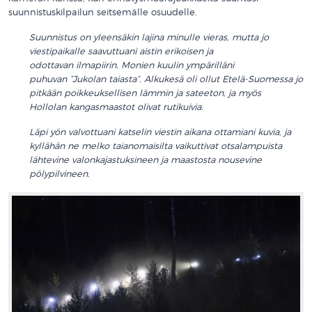
suunnistuskilpailun seitsemälle osuudelle.
Suunnistus on yleensäkin lajina minulle vieras, mutta jo
viestipaikalle saavuttuani aistin erikoisen ja
odottavan ilmapiirin. Monien kuulin ympärilläni
puhuvan ”Jukolan taiasta”. Alkukesä oli ollut Etelä-Suomessa jo
pitkään poikkeuksellisen lämmin ja sateeton, ja myös
Hollolan kangasmaastot olivat rutikuivia.
Läpi yön valvottuani katselin viestin aikana ottamiani kuvia, ja
kyllähän ne melko taianomaisilta vaikuttivat otsalampuista
lähtevine valonkajastuksineen ja maastosta nousevine
pölypilvineen.