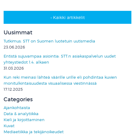
‹ Kaikki artikkelit
Uusimmat
Tutkimus: STT on Suomen luotetuin uutismedia
23.06.2026
Entistä sujuvampaa asiointia: STT:n asiakaspalvelun uudet
yhteystiedot 1.4. alkaen
31.03.2026
Kun reki meinasi lähteä väärille urille eli pohdintaa kuvien
monitulkintaisuudesta visuaalisessa viestinnässä
17.12.2025
Categories
Ajankohtaista
Data & analytiikka
Kieli ja kirjoittaminen
Kuvat
Mediaetiikka ja tekijänoikeudet