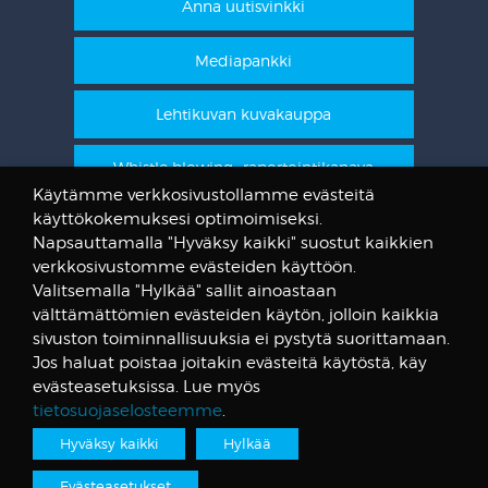
Anna uutisvinkki
Mediapankki
Lehtikuvan kuvakauppa
Whistle blowing -raportointikanava
Käytämme verkkosivustollamme evästeitä
käyttökokemuksesi optimoimiseksi.
STT Info
Napsauttamalla "Hyväksy kaikki" suostut kaikkien
verkkosivustomme evästeiden käyttöön.
Lehtikuvan vanhat kuvat
Valitsemalla "Hylkää" sallit ainoastaan
@STTuutiset
välttämättömien evästeiden käytön, jolloin kaikkia
@STTinfo
sivuston toiminnallisuuksia ei pystytä suorittamaan.
Jos haluat poistaa joitakin evästeitä käytöstä, käy
@STTViestintap
evästeasetuksissa. Lue myös
tietosuojaselosteemme
.
Hyväksy kaikki
Hylkää
Tietosuojalauseke
© Suomen Tietotoimisto
Evästeasetukset