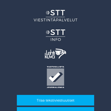
Tilaa tekstiviestiuutiset