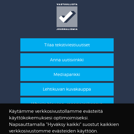
Tilaa tekstiviestiuutiset
Anna uutisvinkki
Mediapankki
Lehtikuvan kuvakauppa
Whistle blowing -raportointikanava
Käytämme verkkosivustollamme evästeitä
käyttökokemuksesi optimoimiseksi.
STT Info
Napsauttamalla "Hyväksy kaikki" suostut kaikkien
verkkosivustomme evästeiden käyttöön.
Lehtikuvan vanhat kuvat