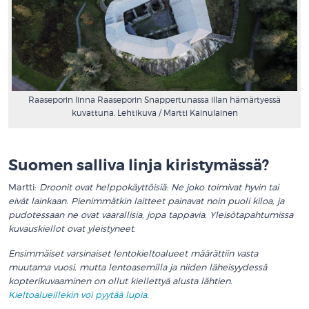
Raaseporin linna Raaseporin Snappertunassa illan hämärtyessä
kuvattuna. Lehtikuva / Martti Kainulainen
.
Suomen salliva linja kiristymässä?
Martti:
Droonit ovat helppokäyttöisiä: Ne joko toimivat hyvin tai
eivät lainkaan. Pienimmätkin laitteet painavat noin puoli kiloa, ja
pudotessaan ne ovat vaarallisia, jopa tappavia. Yleisötapahtumissa
kuvauskiellot ovat yleistyneet.
Ensimmäiset varsinaiset lentokieltoalueet määrättiin vasta
muutama vuosi, mutta lentoasemilla ja niiden läheisyydessä
kopterikuvaaminen on ollut kiellettyä alusta lähtien.
Kieltoalueillekin voi pyytää lupia
.