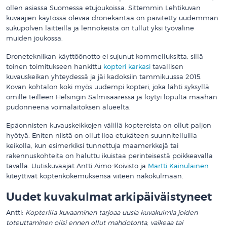
ollen asiassa Suomessa etujoukoissa. Sittemmin Lehtikuvan
kuvaajien käytössä olevaa dronekantaa on päivitetty uudemman
sukupolven laitteilla ja lennokeista on tullut yksi työväline
muiden joukossa.
Dronetekniikan käyttöönotto ei sujunut kommelluksitta, sillä
toinen toimitukseen hankittu
kopteri karkasi
tavallisen
kuvauskeikan yhteydessä ja jäi kadoksiin tammikuussa 2015.
Kovan kohtalon koki myös uudempi kopteri, joka lähti syksyllä
omille teilleen Helsingin Salmisaaressa ja löytyi lopulta maahan
pudonneena voimalaitoksen alueelta.
Epäonnisten kuvauskeikkojen välillä koptereista on ollut paljon
hyötyä. Eniten niistä on ollut iloa etukäteen suunnitelluilla
keikolla, kun esimerkiksi tunnettuja maamerkkejä tai
rakennuskohteita on haluttu ikuistaa perinteisestä poikkeavalla
tavalla. Uutiskuvaajat Antti Aimo-Koivisto ja
Martti Kainulainen
kiteyttivät kopterikokemuksensa viiteen näkökulmaan.
Uudet kuvakulmat arkipäiväistyneet
Antti:
Kopterilla kuvaaminen tarjoaa uusia kuvakulmia joiden
toteuttaminen olisi ennen ollut mahdotonta, vaikeaa tai