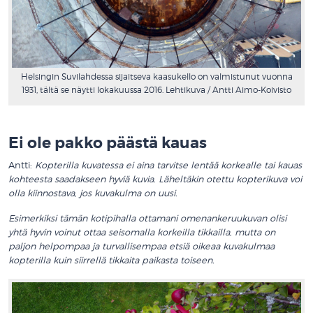
Helsingin Suvilahdessa sijaitseva kaasukello on valmistunut vuonna
1931, tältä se näytti lokakuussa 2016. Lehtikuva / Antti Aimo-Koivisto
.
Ei ole pakko päästä kauas
Antti:
Kopterilla kuvatessa ei aina tarvitse lentää korkealle tai kauas
kohteesta saadakseen hyviä kuvia. Läheltäkin otettu kopterikuva voi
olla kiinnostava, jos kuvakulma on uusi.
Esimerkiksi tämän kotipihalla ottamani omenankeruukuvan olisi
yhtä hyvin voinut ottaa seisomalla korkeilla tikkailla, mutta on
paljon helpompaa ja turvallisempaa etsiä oikeaa kuvakulmaa
kopterilla kuin siirrellä tikkaita paikasta toiseen.