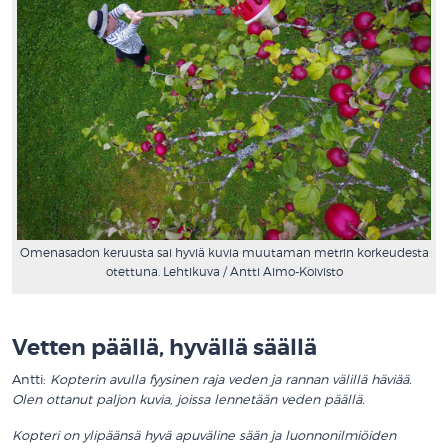
Omenasadon keruusta sai hyviä kuvia muutaman metrin korkeudesta
otettuna. Lehtikuva / Antti Aimo-Koivisto
.
Vetten päällä, hyvällä säällä
Antti:
Kopterin avulla fyysinen raja veden ja rannan välillä häviää.
Olen ottanut paljon kuvia, joissa lennetään veden päällä.
Kopteri on ylipäänsä hyvä apuväline sään ja luonnonilmiöiden