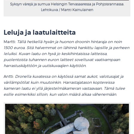
Syksyn värejä ja sumua Helsingin Tervasaaressa ja Pohjoisrannassa.
Lehtikuva / Martti Kainulainen
.
Leluja ja laatulaitteita
Martti:
Tällä hetkellä hyvän ja huonon droonin hintaraja on noin
1500 euroa. Sitä halvemmat on lähinnä hankittu lapsille ja perheen
leluiksi. Kuvan laatu on hyvä jo keskihintaisissa laitteissa,
puolentoista tuhannen euron laitteet soveltuvat vaativampaan
harrastuskäyttöön ja uutiskuvaajien käyttöön.
Antti:
Dronella kuvatessa on käytössä samat aukot, valotusajat ja
värilämpötilat kuin muutoinkin. Harrastajatason koptereissa
kameran laatu ei yllä järjestelmäkameran vastaavaan. Tämä tulee
esille esimerkiksi silloin, kun valon määrä alkaa vähenemään.