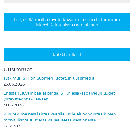
Lue, millä muilla tavoin kuvaaminen on helpottunut
Martti Kainulaisen uran aikana
‹ Kaikki artikkelit
Uusimmat
Tutkimus: STT on Suomen luotetuin uutismedia
23.06.2026
Entistä sujuvampaa asiointia: STT:n asiakaspalvelun uudet
yhteystiedot 1.4. alkaen
31.03.2026
Kun reki meinasi lähteä väärille urille eli pohdintaa kuvien
monitulkintaisuudesta visuaalisessa viestinnässä
17.12.2025