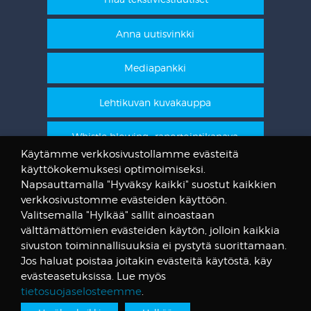
Anna uutisvinkki
Mediapankki
Lehtikuvan kuvakauppa
Whistle blowing -raportointikanava
Käytämme verkkosivustollamme evästeitä
käyttökokemuksesi optimoimiseksi.
STT Info
Napsauttamalla "Hyväksy kaikki" suostut kaikkien
verkkosivustomme evästeiden käyttöön.
Lehtikuvan vanhat kuvat
Valitsemalla "Hylkää" sallit ainoastaan
@STTuutiset
välttämättömien evästeiden käytön, jolloin kaikkia
@STTinfo
sivuston toiminnallisuuksia ei pystytä suorittamaan.
Jos haluat poistaa joitakin evästeitä käytöstä, käy
@STTViestintap
evästeasetuksissa. Lue myös
tietosuojaselosteemme
.