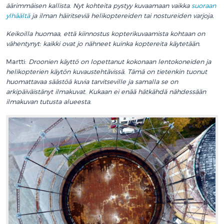
äärimmäisen kallista. Nyt kohteita pystyy kuvaamaan vaikka
suoraan
ylhäältä
ja ilman häiritseviä helikoptereiden tai nostureiden varjoja.
Keikoilla huomaa, että kiinnostus kopterikuvaamista kohtaan on
vähentynyt: kaikki ovat jo nähneet kuinka koptereita käytetään.
Martti:
Droonien käyttö on lopettanut kokonaan lentokoneiden ja
helikopterien käytön kuvaustehtävissä. Tämä on tietenkin tuonut
huomattavaa säästöä kuvia tarvitseville ja samalla se on
arkipäiväistänyt ilmakuvat. Kukaan ei enää hätkähdä nähdessään
ilmakuvan tutusta alueesta.