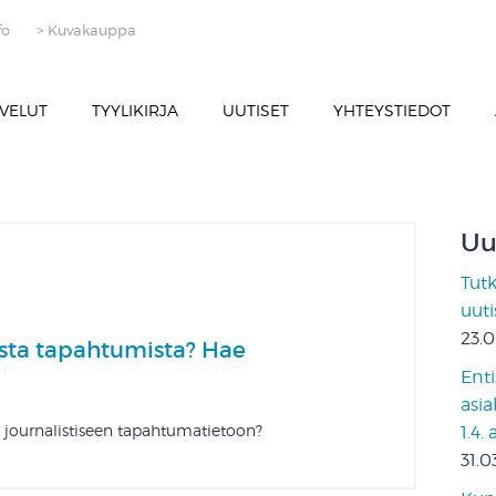
fo
> Kuvakauppa
VELUT
TYYLIKIRJA
UUTISET
YHTEYSTIEDOT
Uu
Tut
uut
23.
vista tapahtumista? Hae
Enti
asia
journalistiseen tapahtumatietoon?
1.4.
31.0