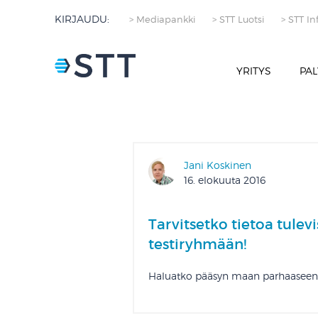
KIRJAUDU:
> Mediapankki
> STT Luotsi
> STT In
YRITYS
PAL
Jani Koskinen
16. elokuuta 2016
Tarvitsetko tietoa tule
testiryhmään!
Haluatko pääsyn maan parhaaseen 