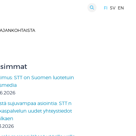
FI
SV
EN
HAKU
AJANKOHTAISTA
simmat
kimus: STT on Suomen luotetuin
ismedia
06.2026
stä sujuvampaa asiointia: STT:n
kaspalvelun uudet yhteystiedot
 alkaen
3.2026