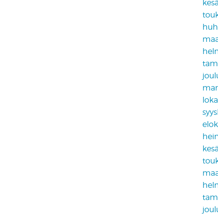
kes
tou
huh
maa
hel
tam
jou
mar
lok
syy
elo
hei
kes
tou
maa
hel
tam
jou