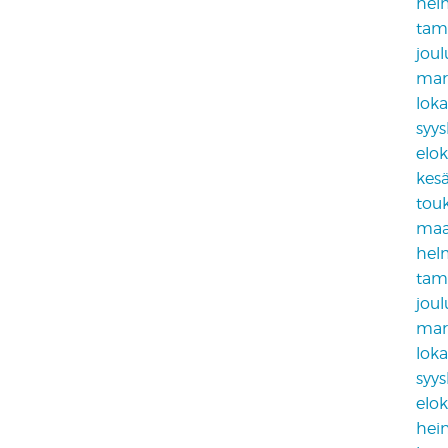
hel
tam
jou
mar
lok
syy
elo
kes
tou
maa
hel
tam
jou
mar
lok
syy
elo
hei