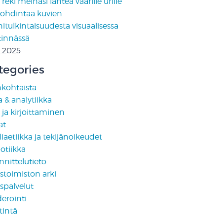
reki meinasi lähteä väärille urille
pohdintaa kuvien
tulkintaisuudesta visuaalisessa
tinnässä
2.2025
tegories
nkohtaista
 & analytiikka
i ja kirjoittaminen
at
aetiikka ja tekijänoikeudet
otiikka
nittelutieto
stoimiston arki
spalvelut
erointi
tintä