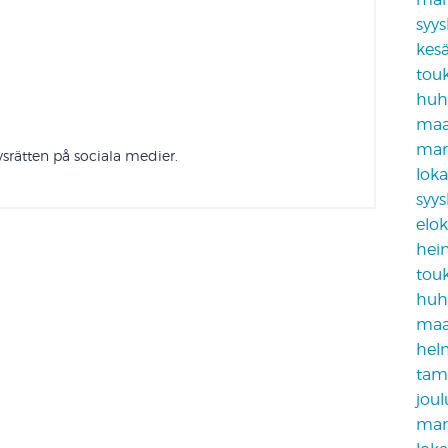
syy
kes
tou
huh
maa
mar
srätten på sociala medier.
lok
syy
elo
hei
tou
huh
maa
hel
tam
jou
mar