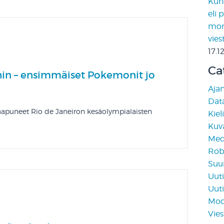
Kun 
eli 
moni
vies
17.1
Ca
hin – ensimmäiset Pokemonit jo
Aja
Data
 saapuneet Rio de Janeiron kesäolympialaisten
Kiel
Kuv
Medi
Rob
Suun
Uuti
Uuti
Mod
Vies