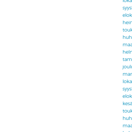
lok
syy
elo
hei
tou
huh
maa
hel
tam
jou
mar
lok
syy
elo
kes
tou
huh
maa