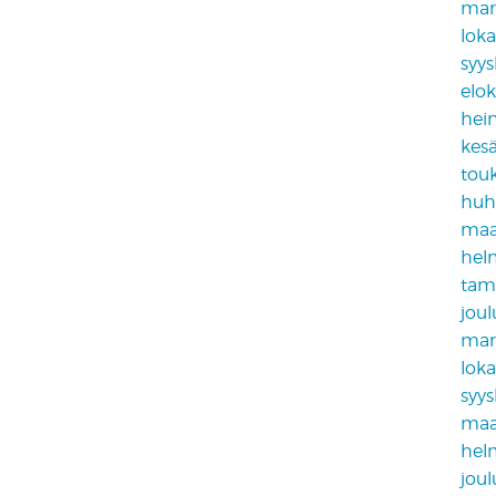
mar
lok
syy
elo
hei
kes
tou
huh
maa
hel
tam
jou
mar
lok
syy
maa
hel
jou