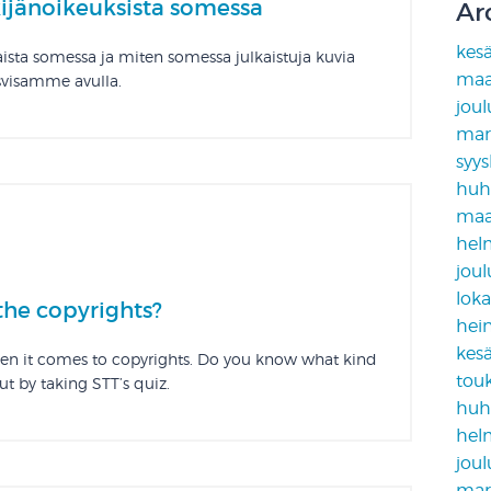
ekijänoikeuksista somessa
Ar
kes
aista somessa ja miten somessa julkaistuja kuvia
maa
usvisamme avulla.
jou
mar
syy
huh
maa
hel
jou
lok
he copyrights?
hei
kes
hen it comes to copyrights. Do you know what kind
tou
ut by taking STT’s quiz.
huh
hel
jou
mar