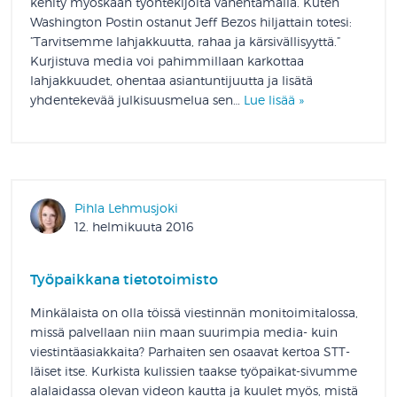
kehity myöskään työntekijöitä vähentämällä. Kuten
Washington Postin ostanut Jeff Bezos hiljattain totesi:
”Tarvitsemme lahjakkuutta, rahaa ja kärsivällisyyttä.”
Kurjistuva media voi pahimmillaan karkottaa
lahjakkuudet, ohentaa asiantuntijuutta ja lisätä
yhdentekevää julkisuusmelua sen…
Lue lisää »
Pihla Lehmusjoki
12. helmikuuta 2016
Työpaikkana tietotoimisto
Minkälaista on olla töissä viestinnän monitoimitalossa,
missä palvellaan niin maan suurimpia media- kuin
viestintäasiakkaita? Parhaiten sen osaavat kertoa STT-
läiset itse. Kurkista kulissien taakse työpaikat-sivumme
alalaidassa olevan videon kautta ja kuulet myös, mistä