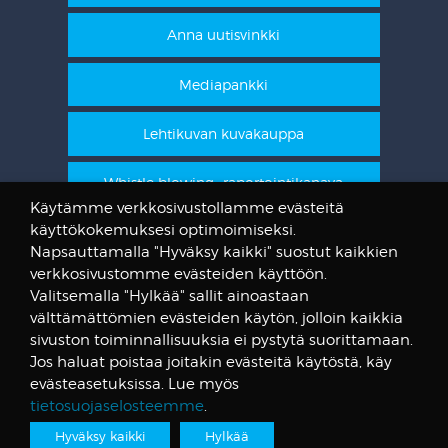
Anna uutisvinkki
Mediapankki
Lehtikuvan kuvakauppa
Whistle blowing -raportointikanava
Käytämme verkkosivustollamme evästeitä
käyttökokemuksesi optimoimiseksi.
STT Info
Napsauttamalla "Hyväksy kaikki" suostut kaikkien
verkkosivustomme evästeiden käyttöön.
Lehtikuvan vanhat kuvat
Valitsemalla "Hylkää" sallit ainoastaan
@STTuutiset
välttämättömien evästeiden käytön, jolloin kaikkia
@STTinfo
sivuston toiminnallisuuksia ei pystytä suorittamaan.
Jos haluat poistaa joitakin evästeitä käytöstä, käy
@STTViestintap
evästeasetuksissa. Lue myös
tietosuojaselosteemme
.
Hyväksy kaikki
Hylkää