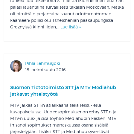
rohkea Iida tekee töitä STT:lle. Ja ikionnellinen, että hän
palasi lauantaina turvallisesti takaisin Moskovaan. Matka
oli nimittäin perjantaina saanut odottamattoman
käänteen: poliisi otti Tshetshenian pääkaupungissa
Groznyissä kiinni Iidan,…
Lue lisää »
Pihla Lehmusjoki
18. helmikuuta 2016
Suomen Tietotoimisto STT ja MTV Mediahub
jatkavat yhteistyötä
MTV jatkaa STT:n asiakkaana sekä teksti- että
kuvapalveluissa. Uudet sopimukset on tehty STT:n ja
MTV:n uutis- ja sisältöyhtiö Mediahubin kesken. MTV
irtisanoi sopimukset marraskuussa osana sisäisiä
järjestelyjään. Lisäksi STT ja Mediahub syventävät