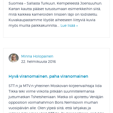
Suomea – Sallasta Turkuun, Kempeleestä Joensuuhun.
Kartan kautta pääset tutustumaan esimerkkeihin siitä,
mitä kaikkea kameroiden linssien läpi on todistettu.
Kuvakaupastamme löydät aiheeseen liittyviä kuvia
myös muilta paikkakunnilta….
Lue lisää »
Minna Holopainen
22. helmikuuta 2016
Hyvä viranomainen, paha viranomainen
STT:n ja MTV:n yhteinen Moskovan-kirjeenvaihtaja Iida
Tikka teki viime viikolla pitkään suunnittelemansa
juttumatkan Tshetsheniaan. Matka oli ajoitettu Venäjän
opposition voimahahmon Boris Nemtsovin murhan
vuosipäivän alle. Olen ylpeä siitä, että lahjakas ja