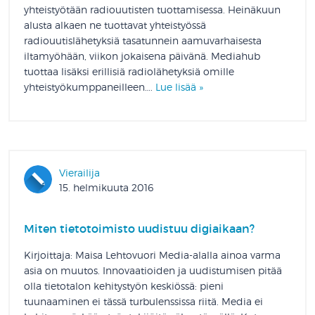
yhteistyötään radiouutisten tuottamisessa. Heinäkuun
alusta alkaen ne tuottavat yhteistyössä
radiouutislähetyksiä tasatunnein aamuvarhaisesta
iltamyöhään, viikon jokaisena päivänä. Mediahub
tuottaa lisäksi erillisiä radiolähetyksiä omille
yhteistyökumppaneilleen….
Lue lisää »
Vierailija
15. helmikuuta 2016
Miten tietotoimisto uudistuu digiaikaan?
Kirjoittaja: Maisa Lehtovuori Media-alalla ainoa varma
asia on muutos. Innovaatioiden ja uudistumisen pitää
olla tietotalon kehitystyön keskiössä: pieni
tuunaaminen ei tässä turbulenssissa riitä. Media ei