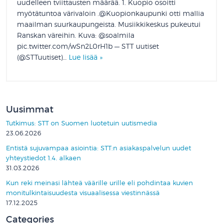
uudelleen tviittausten määrää. 1. Kuopio osoitti
myötätuntoa värivaloin .@Kuopionkaupunki otti mallia
maailman suurkaupungeista. Musiikkikeskus pukeutui
Ranskan väreihin. Kuva: @soalmila
pic.twitter.com/wSn2L0rH1b — STT uutiset
(@STTuutiset)…
Lue lisää »
Uusimmat
Tutkimus: STT on Suomen luotetuin uutismedia
23.06.2026
Entistä sujuvampaa asiointia: STT:n asiakaspalvelun uudet
yhteystiedot 1.4. alkaen
31.03.2026
Kun reki meinasi lähteä väärille urille eli pohdintaa kuvien
monitulkintaisuudesta visuaalisessa viestinnässä
17.12.2025
Categories