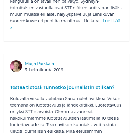
kenguruilla on tavallinen päivätyö. Sydneyn-
toimituksen vastuulla ovat STT:n öisen uutisvirran lisäksi
muun muassa erilaiset hälytyspalvelut ja Lehtikuvan
tuoreet kuvat eri puolilta maailmaa. Heikura…
Lue lisää
»
Maija Paikkala
3. helmikuuta 2016
Testaa tietosi: Tunnetko journalistin etiikan?
Kuluvalla viikolla vietetään Sanomalehtiviikkoa. Viikon
teemana on luotettavuus ja lähdekritiikki. Luotettavuus
on yksi STT:n arvoista. Olemme avanneet
näkökulmiamme luotettavuuteen laatimalla 10 teesiä
luotettavuudesta. Teemaviikon kunniaksi voit testata
tietosi journalistin etiikasta. Mitä eettisemmin