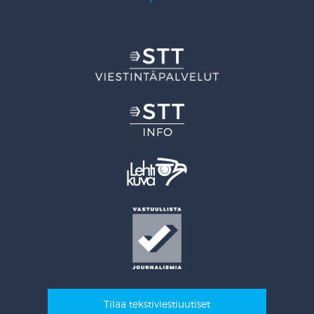
Tilaa tekstiviestiuutiset