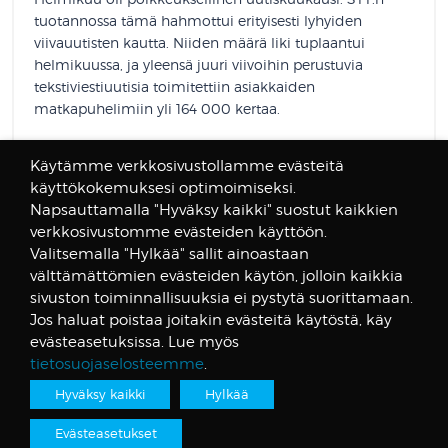
tuotannossa tämä hahmottui erityisesti lyhyiden
viivauutisten kautta. Niiden määrä liki tuplaantui
helmikuussa, ja yleensä juuri viivoihin perustuvia
tekstiviestiuutisia toimitettiin asiakkaiden
matkapuhelimiin yli 164 000 kertaa.
Käytämme verkkosivustollamme evästeitä
käyttökokemuksesi optimoimiseksi.
Napsauttamalla "Hyväksy kaikki" suostut kaikkien
Pihla Lehmusjoki
verkkosivustomme evästeiden käyttöön.
4. maaliskuuta 2022
Valitsemalla "Hylkää" sallit ainoastaan
välttämättömien evästeiden käytön, jolloin kaikkia
sivuston toiminnallisuuksia ei pystytä suorittamaan.
Jos haluat poistaa joitakin evästeitä käytöstä, käy
evästeasetuksissa. Lue myös
tietosuojaselosteemme
.
Hyväksy kaikki
Hylkää
Evästeasetukset