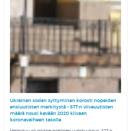
Ukrainan sodan syttyminen korosti nopeiden
ensiuutisten merkitystä – STT:n viivauutisten
määrä nousi kevään 2020 kiivaan
koronavaiheen tasolle
Helmikuu oli poikkeuksellinen uutiskuukausi. STT:n