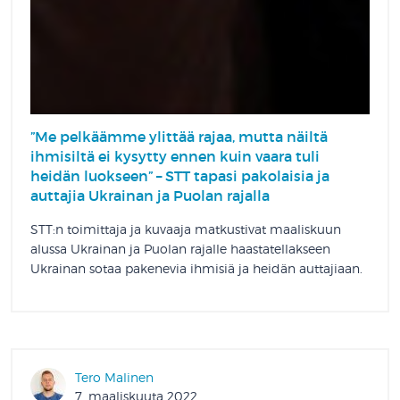
”Me pelkäämme ylittää rajaa, mutta näiltä
ihmisiltä ei kysytty ennen kuin vaara tuli
heidän luokseen” – STT tapasi pakolaisia ja
auttajia Ukrainan ja Puolan rajalla
STT:n toimittaja ja kuvaaja matkustivat maaliskuun
alussa Ukrainan ja Puolan rajalle haastatellakseen
Ukrainan sotaa pakenevia ihmisiä ja heidän auttajiaan.
Tero Malinen
7. maaliskuuta 2022