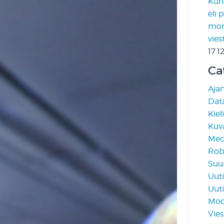
Kun 
eli 
moni
vies
17.1
Ca
Aja
Data
Kiel
Kuv
Medi
Rob
Suun
Uuti
Uuti
Mod
Vies