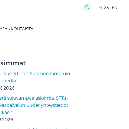
FI
SV
EN
HAKU
AJANKOHTAISTA
simmat
kimus: STT on Suomen luotetuin
ismedia
06.2026
stä sujuvampaa asiointia: STT:n
kaspalvelun uudet yhteystiedot
 alkaen
3.2026