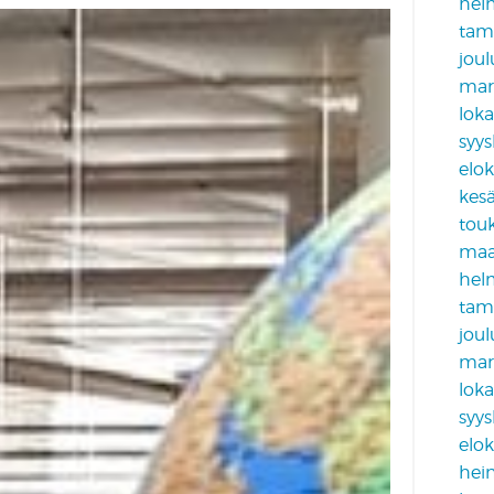
hel
tam
jou
mar
lok
syy
elo
kes
tou
maa
hel
tam
jou
mar
lok
syy
elo
hei