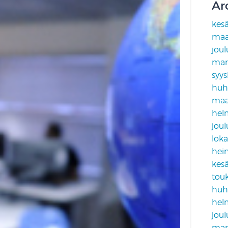
Ar
kes
maa
jou
mar
syy
huh
maa
hel
jou
lok
hei
kes
tou
huh
hel
jou
mar