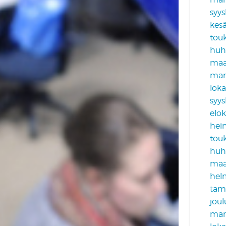
syy
kes
tou
huh
maa
mar
lok
syy
elo
hei
tou
huh
maa
hel
tam
jou
mar