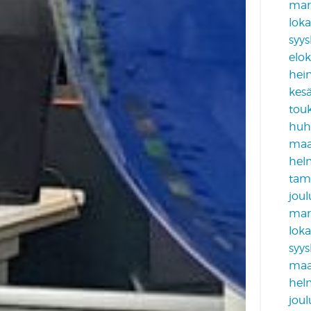
mar
lok
syy
elo
hei
kes
tou
huh
maa
hel
tam
jou
mar
lok
syy
maa
hel
jou