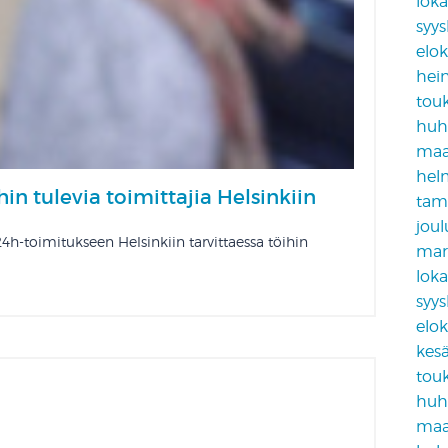
lok
syy
elo
hei
tou
huh
maa
hel
ihin tulevia toimittajia Helsinkiin
tam
jou
-toimitukseen Helsinkiin tarvittaessa töihin
mar
lok
syy
elo
kes
tou
huh
maa