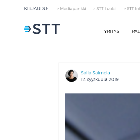
KIRJAUDU:
> Mediapankki
> STT Luotsi
> STT In
YRITYS
PAL
Salla Salmela
12. syyskuuta 2019