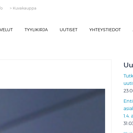
fo
> Kuvakauppa
VELUT
TYYLIKIRJA
UUTISET
YHTEYSTIEDOT
Uu
Tut
uut
23.
Enti
asia
1.4.
31.0