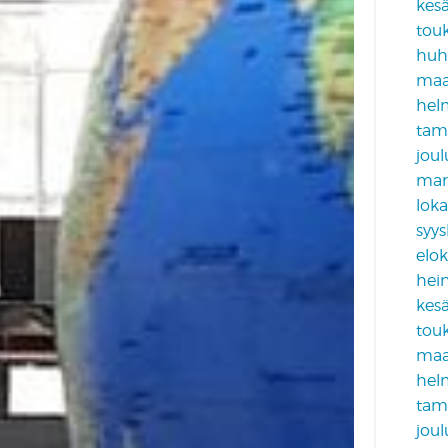
kes
tou
huh
maa
hel
tam
jou
mar
lok
syy
elo
hei
kes
tou
maa
hel
tam
jou