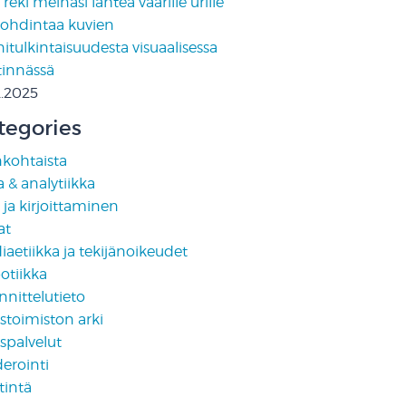
reki meinasi lähteä väärille urille
pohdintaa kuvien
tulkintaisuudesta visuaalisessa
tinnässä
2.2025
tegories
nkohtaista
 & analytiikka
i ja kirjoittaminen
at
aetiikka ja tekijänoikeudet
otiikka
nittelutieto
stoimiston arki
spalvelut
erointi
tintä