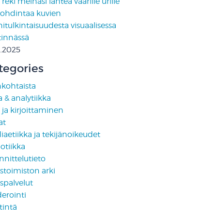
reki meinasi lähteä väärille urille
pohdintaa kuvien
tulkintaisuudesta visuaalisessa
tinnässä
2.2025
tegories
nkohtaista
 & analytiikka
i ja kirjoittaminen
at
aetiikka ja tekijänoikeudet
otiikka
nittelutieto
stoimiston arki
spalvelut
erointi
tintä