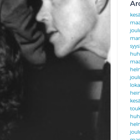
Ar
kes
maa
jou
mar
syy
huh
maa
hel
jou
lok
hei
kes
tou
huh
hel
jou
mar