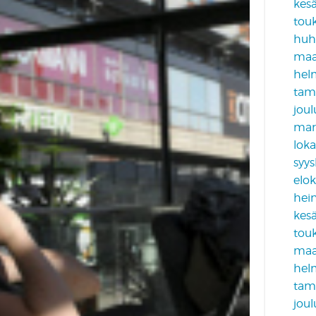
kes
tou
huh
maa
hel
tam
jou
mar
lok
syy
elo
hei
kes
tou
maa
hel
tam
jou