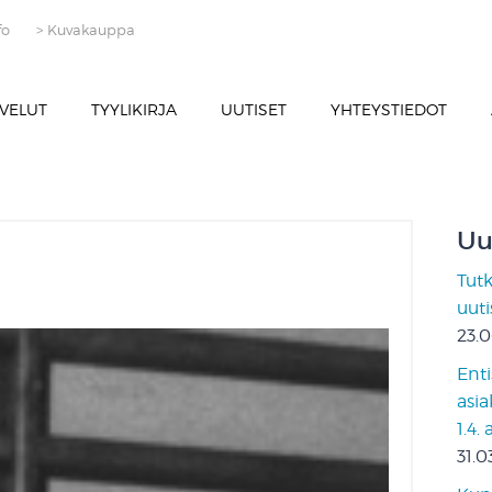
fo
> Kuvakauppa
VELUT
TYYLIKIRJA
UUTISET
YHTEYSTIEDOT
Uu
Tut
uut
23.
Enti
asia
1.4.
31.0