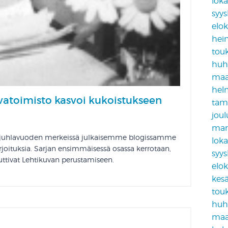
lok
syy
elo
hei
tou
huh
maa
hel
vatoimisto kasvoi kukoistukseen
tam
jou
mar
isjuhlavuoden merkeissä julkaisemme blogissamme
lok
irjoituksia. Sarjan ensimmäisessä osassa kerrotaan,
syy
uttivat Lehtikuvan perustamiseen.
elo
kes
tou
huh
maa