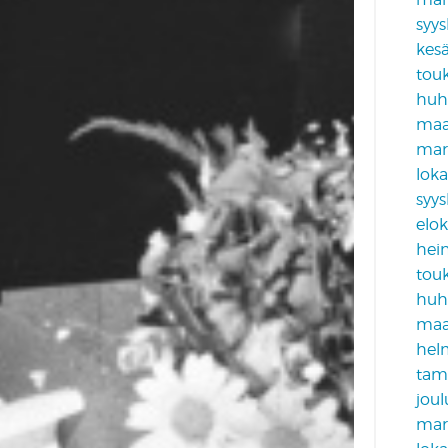
syy
kes
tou
huh
maa
mar
lok
syy
elo
hei
tou
huh
maa
hel
tam
jou
mar