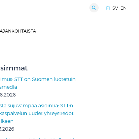
FI
SV
EN
HAKU
AJANKOHTAISTA
simmat
kimus: STT on Suomen luotetuin
ismedia
06.2026
stä sujuvampaa asiointia: STT:n
kaspalvelun uudet yhteystiedot
 alkaen
3.2026