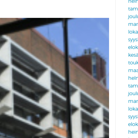
hel
tam
jou
mar
lok
syy
elo
kes
tou
maa
hel
tam
jou
mar
lok
syy
elo
hei