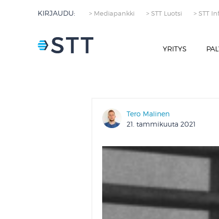
KIRJAUDU:
> Mediapankki
> STT Luotsi
> STT In
YRITYS
PAL
Tero Malinen
21. tammikuuta 2021