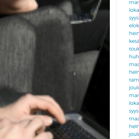
mar
lok
syy
elo
hei
kes
tou
huh
maa
hel
tam
jou
mar
lok
syy
maa
hel
jou