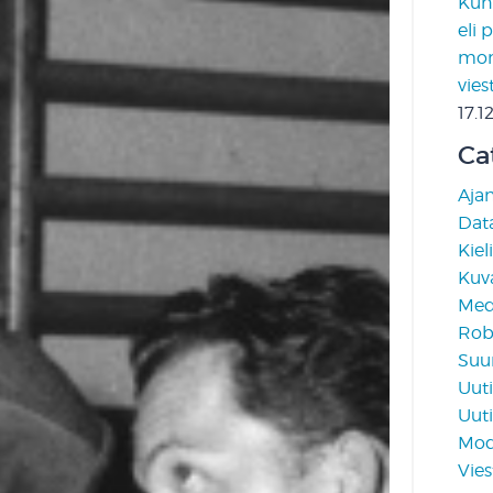
Kun 
eli 
moni
vies
17.1
Ca
Aja
Data
Kiel
Kuv
Medi
Rob
Suun
Uuti
Uuti
Mod
Vies