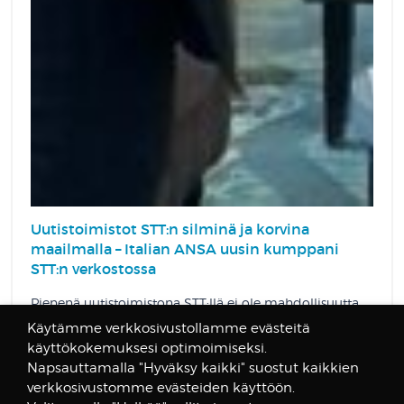
Uutistoimistot STT:n silminä ja korvina
maailmalla – Italian ANSA uusin kumppani
STT:n verkostossa
Pienenä uutistoimistona STT:llä ei ole mahdollisuutta
lähettää omia toimittajia jokaiseen maailman
Käytämme verkkosivustollamme evästeitä
kolkkaan. Alati kasvavan yhteistyöverkon avulla STT:n
käyttökokemuksesi optimoimiseksi.
on kuitenkin mahdollista olla muilla tavoin läsnä eri
Napsauttamalla "Hyväksy kaikki" suostut kaikkien
puolilla maailmaa. Verkostoon kuuluvat omien
verkkosivustomme evästeiden käyttöön.
toimittajien ja avustajien lisäksi muut uutistoimistot.