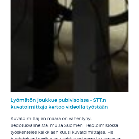
Lyömätön joukkue pubivisoissa – STT:n
kuvatoimittaja kertoo videolla työstään
Kuvatoimittajien määrä on vähentynyt
tiedotusvälineissä, mutta Suomen Tietotoimistossa
työskentelee kaikkiaan kuusi kuvatoimittajaa. He
huolehtivat Lehtikuvan uutiskuvavirrasta ja vastaavat