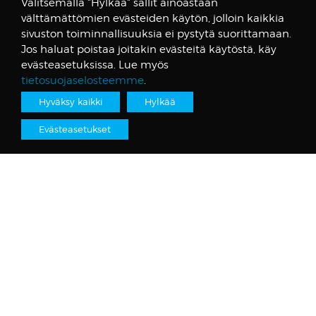
Valitsemalla "Hylkää" sallit ainoastaan
välttämättömien evästeiden käytön, jolloin kaikkia
sivuston toiminnallisuuksia ei pystytä suorittamaan.
Jos haluat poistaa joitakin evästeitä käytöstä, käy
evästeasetuksissa. Lue myös
Uusimmat
tietosuojaselosteemme
.
Tutkimus: STT on Suomen luotetuin uutismedia
Hyväksy kaikki
Hylkää
23.06.2026
Entistä sujuvampaa asiointia: STT:n asiakaspalvelun uudet
Evästeasetukset
yhteystiedot 1.4. alkaen
31.03.2026
Kun reki meinasi lähteä väärille urille eli pohdintaa kuvien
monitulkintaisuudesta visuaalisessa viestinnässä
17.12.2025
Categories
Ajankohtaista
Data & analytiikka
Kieli ja kirjoittaminen
Kuvat
Mediaetiikka ja tekijänoikeudet