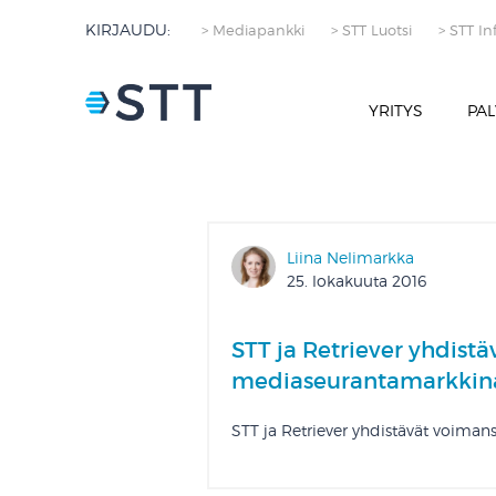
KIRJAUDU:
> Mediapankki
> STT Luotsi
> STT In
YRITYS
PAL
Liina Nelimarkka
25. lokakuuta 2016
STT ja Retriever yhdist
mediaseurantamarkkina
STT ja Retriever yhdistävät voima