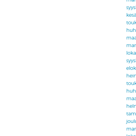
syy
kes
tou
huh
maa
mar
lok
syy
elo
hei
tou
huh
maa
hel
tam
jou
mar