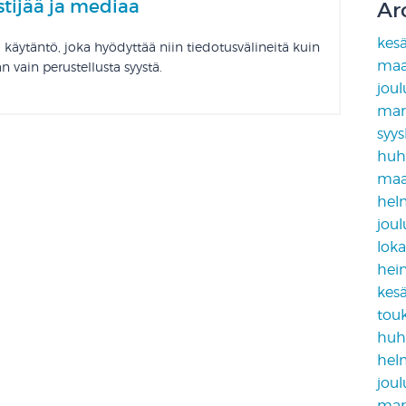
tijää ja mediaa
Ar
kes
 käytäntö, joka hyödyttää niin tiedotusvälineitä kuin
maa
n vain perustellusta syystä.
jou
mar
syy
huh
maa
hel
jou
lok
hei
kes
tou
huh
hel
jou
mar