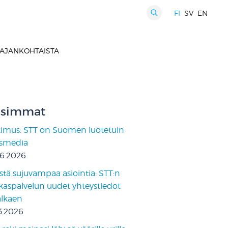
FI
SV
EN
HAKU
AJANKOHTAISTA
simmat
kimus: STT on Suomen luotetuin
ismedia
06.2026
stä sujuvampaa asiointia: STT:n
kaspalvelun uudet yhteystiedot
 alkaen
3.2026