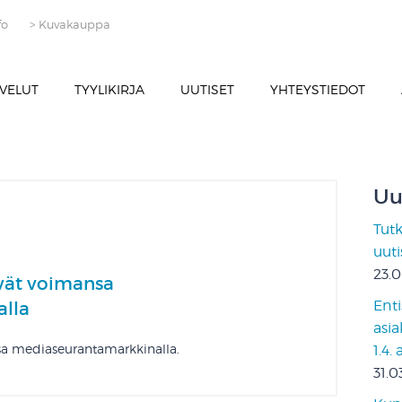
fo
> Kuvakauppa
VELUT
TYYLIKIRJA
UUTISET
YHTEYSTIEDOT
Uu
Tut
uut
23.
ävät voimansa
Enti
lla
asia
nsa mediaseurantamarkkinalla.
1.4.
31.0