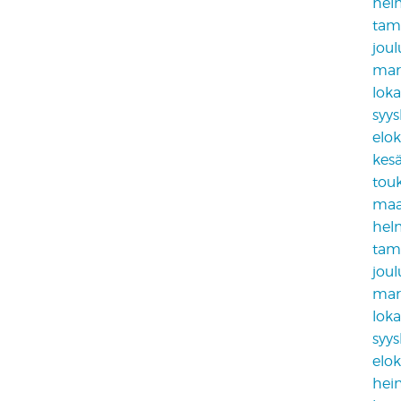
hel
tam
jou
mar
lok
syy
elo
kes
tou
maa
hel
tam
jou
mar
lok
syy
elo
hei