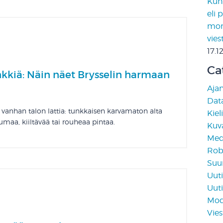
Kun 
eli 
moni
vies
17.1
Ca
inkkiä: Näin näet Brysselin harmaan
Aja
Data
 vanhan talon lattia: tunkkaisen karvamaton alta
Kiel
rumaa, kiiltävää tai rouheaa pintaa.
Kuv
Medi
Rob
Suun
Uuti
Uuti
Mod
Vies