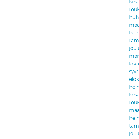
kes
tou
huh
maa
hel
tam
jou
mar
lok
syy
elo
hei
kes
tou
maa
hel
tam
jou