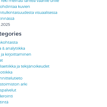
reki meinasi lähteä väärille urille
pohdintaa kuvien
tulkintaisuudesta visuaalisessa
tinnässä
2.2025
tegories
nkohtaista
 & analytiikka
i ja kirjoittaminen
at
aetiikka ja tekijänoikeudet
otiikka
nittelutieto
stoimiston arki
spalvelut
erointi
tintä