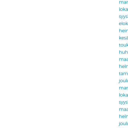
mar
lok
syy
elo
hei
kes
tou
huh
maa
hel
tam
jou
mar
lok
syy
maa
hel
jou