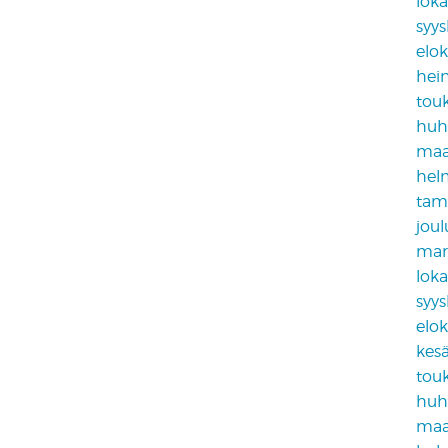
lok
syy
elo
hei
tou
huh
maa
hel
tam
jou
mar
lok
syy
elo
kes
tou
huh
maa