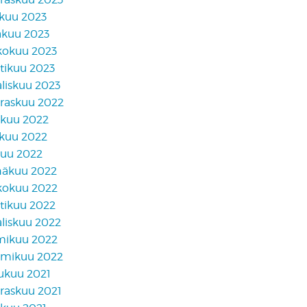
skuu 2023
äkuu 2023
kokuu 2023
tikuu 2023
liskuu 2023
raskuu 2022
akuu 2022
skuu 2022
kuu 2022
näkuu 2022
kokuu 2022
tikuu 2022
liskuu 2022
mikuu 2022
mikuu 2022
lukuu 2021
raskuu 2021