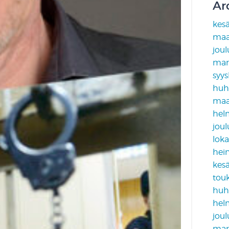
Ar
kes
maa
jou
mar
syy
huh
maa
hel
jou
lok
hei
kes
tou
huh
hel
jou
mar