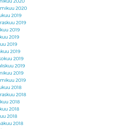
mikuu 2020
mikuu 2020
lukuu 2019
raskuu 2019
akuu 2019
skuu 2019
kuu 2019
äkuu 2019
kokuu 2019
liskuu 2019
mikuu 2019
mikuu 2019
lukuu 2018
raskuu 2018
akuu 2018
skuu 2018
kuu 2018
näkuu 2018