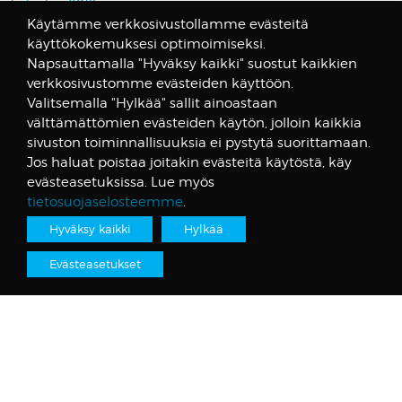
helmikuu 2018
tammikuu 2018
Käytämme verkkosivustollamme evästeitä
joulukuu 2017
käyttökokemuksesi optimoimiseksi.
marraskuu 2017
Napsauttamalla "Hyväksy kaikki" suostut kaikkien
lokakuu 2017
verkkosivustomme evästeiden käyttöön.
syyskuu 2017
Valitsemalla "Hylkää" sallit ainoastaan
elokuu 2017
välttämättömien evästeiden käytön, jolloin kaikkia
heinäkuu 2017
sivuston toiminnallisuuksia ei pystytä suorittamaan.
kesäkuu 2017
Jos haluat poistaa joitakin evästeitä käytöstä, käy
toukokuu 2017
evästeasetuksissa. Lue myös
maaliskuu 2017
helmikuu 2017
tietosuojaselosteemme
.
tammikuu 2017
Hyväksy kaikki
Hylkää
joulukuu 2016
marraskuu 2016
Evästeasetukset
lokakuu 2016
syyskuu 2016
elokuu 2016
heinäkuu 2016
kesäkuu 2016
toukokuu 2016
huhtikuu 2016
maaliskuu 2016