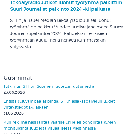
Tekoälyradiouutiset luonut työryhmä palkittiin
Suuri Journalistipalkinto 2024 -kilpailussa
STT:n ja Bauer Median tekoälyradiouutiset luonut
työryhmä on palkittu Vuoden uudistajana osana Suurta
Journalistipalkintoa 2024. Kahdeksanhenkiseen
työryhmään kuului neljä henkeä kummastakin
yrityksestä.
Uusimmat
Tutkimus: STT on Suomen luotetuin uutismedia
23.06.2026
Entistä sujuvampaa asiointia: STT:n asiakaspalvelun uudet
yhteystiedot 1.4. alkaen
31.03.2026
Kun reki meinasi lähteä väärille urille eli pohdintaa kuvien
monitulkintaisuudesta visuaalisessa viestinnässä