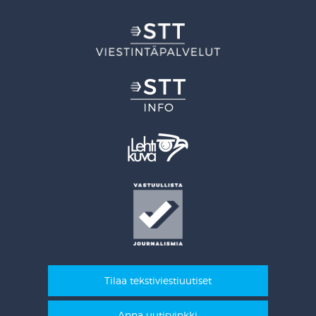
Tilaa tekstiviestiuutiset
Anna uutisvinkki