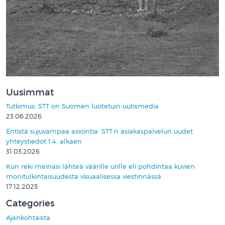
Uusimmat
Tutkimus: STT on Suomen luotetuin uutismedia
23.06.2026
Entistä sujuvampaa asiointia: STT:n asiakaspalvelun uudet
yhteystiedot 1.4. alkaen
31.03.2026
Kun reki meinasi lähteä väärille urille eli pohdintaa kuvien
monitulkintaisuudesta visuaalisessa viestinnässä
17.12.2025
Categories
Ajankohtaista