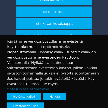
Mediapankki
Lehtikuvan kuvakauppa
Whistle blowing -raportointikanava
Käytämme verkkosivustollamme evästeitä
käyttökokemuksesi optimoimiseksi.
STT Info
Napsauttamalla "Hyväksy kaikki" suostut kaikkien
verkkosivustomme evästeiden käyttöön.
Lehtikuvan vanhat kuvat
Valitsemalla "Hylkää" sallit ainoastaan
@STTuutiset
välttämättömien evästeiden käytön, jolloin kaikkia
@STTinfo
sivuston toiminnallisuuksia ei pystytä suorittamaan.
Jos haluat poistaa joitakin evästeitä käytöstä, käy
@STTViestintap
evästeasetuksissa. Lue myös
tietosuojaselosteemme
.
Hyväksy kaikki
Hylkää
Tietosuojalauseke
© Suomen Tietotoimisto
Evästeasetukset