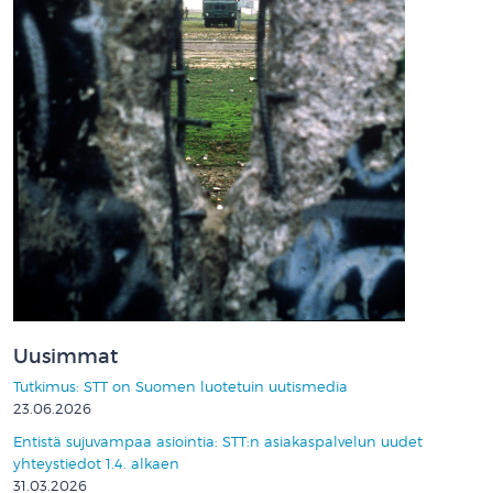
Uusimmat
Tutkimus: STT on Suomen luotetuin uutismedia
23.06.2026
Entistä sujuvampaa asiointia: STT:n asiakaspalvelun uudet
yhteystiedot 1.4. alkaen
31.03.2026