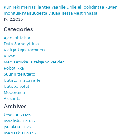
Kun reki meinasi lähteä väärille urille eli pohdintaa kuvien
monitulkintaisuudesta visuaalisessa viestinnässä
17.12.2025
Categories
Ajankohtaista
Data & analytiikka
Kieli ja kirjoittaminen
Kuvat
Mediaetiikka ja tekijänoikeudet
Robotiikka
Suunnittelutieto
Uutistoimiston arki
Uutispalvelut
Moderointi
Viestintä
Archives
kesäkuu 2026
maaliskuu 2026
joulukuu 2025
marraskuu 2025