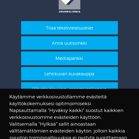
Tilaa tekstiviestiuutiset
Anna uutisvinkki
Mediapankki
Lehtikuvan kuvakauppa
Whistle blowing -raportointikanava
Käytämme verkkosivustollamme evästeitä
käyttökokemuksesi optimoimiseksi.
STT Info
Napsauttamalla "Hyväksy kaikki" suostut kaikkien
verkkosivustomme evästeiden käyttöön.
Lehtikuvan vanhat kuvat
Valitsemalla "Hylkää" sallit ainoastaan
@STTuutiset
välttämättömien evästeiden käytön, jolloin kaikkia
@STTinfo
sivuston toiminnallisuuksia ei pystytä suorittamaan.