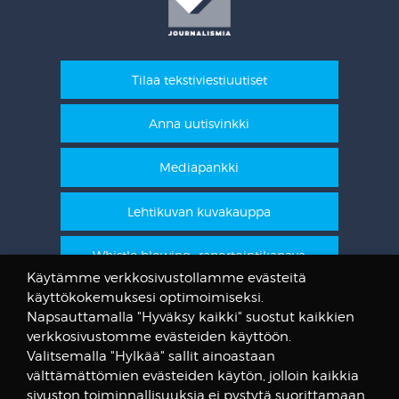
Tilaa tekstiviestiuutiset
Anna uutisvinkki
Mediapankki
Lehtikuvan kuvakauppa
Whistle blowing -raportointikanava
Käytämme verkkosivustollamme evästeitä
käyttökokemuksesi optimoimiseksi.
STT Info
Napsauttamalla "Hyväksy kaikki" suostut kaikkien
verkkosivustomme evästeiden käyttöön.
Lehtikuvan vanhat kuvat
Valitsemalla "Hylkää" sallit ainoastaan
@STTuutiset
välttämättömien evästeiden käytön, jolloin kaikkia
@STTinfo
sivuston toiminnallisuuksia ei pystytä suorittamaan.