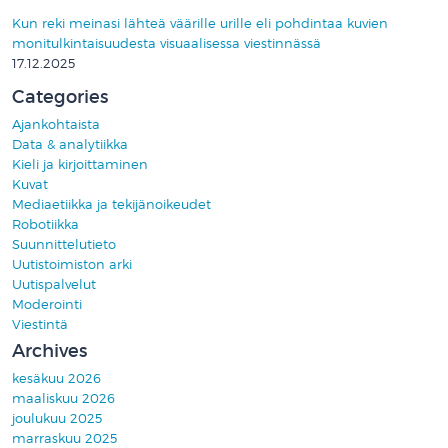
Kun reki meinasi lähteä väärille urille eli pohdintaa kuvien
monitulkintaisuudesta visuaalisessa viestinnässä
17.12.2025
Categories
Ajankohtaista
Data & analytiikka
Kieli ja kirjoittaminen
Kuvat
Mediaetiikka ja tekijänoikeudet
Robotiikka
Suunnittelutieto
Uutistoimiston arki
Uutispalvelut
Moderointi
Viestintä
Archives
kesäkuu 2026
maaliskuu 2026
joulukuu 2025
marraskuu 2025