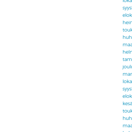
lok
syy
elo
hei
tou
huh
maa
hel
tam
jou
mar
lok
syy
elo
kes
tou
huh
maa