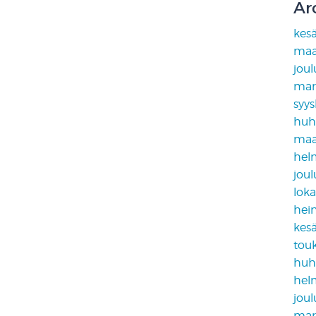
Ar
kes
maa
jou
mar
syy
huh
maa
hel
jou
lok
hei
kes
tou
huh
hel
jou
mar