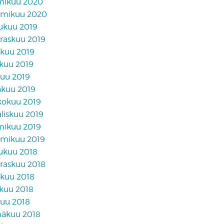
mikuu 2020
mikuu 2020
lukuu 2019
raskuu 2019
akuu 2019
skuu 2019
kuu 2019
äkuu 2019
kokuu 2019
liskuu 2019
mikuu 2019
mikuu 2019
lukuu 2018
raskuu 2018
akuu 2018
skuu 2018
kuu 2018
näkuu 2018