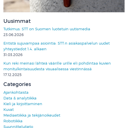
Uusimmat
Tutkimus: STT on Suomen luotetuin uutismedia
23.06.2026
Entistä sujuvampaa asiointia: STT:n asiakaspalvelun uudet
yhteystiedot 1.4. alkaen
31.03.2026
Kun reki meinasi lähteä väärille urille eli pohdintaa kuvien
monitulkintaisuudesta visuaalisessa viestinnässä
17.12.2025
Categories
Ajankohtaista
Data & analytiikka
Kieli ja kirjoittaminen
Kuvat
Mediaetiikka ja tekijänoikeudet
Robotiikka
Suunnittelutieto