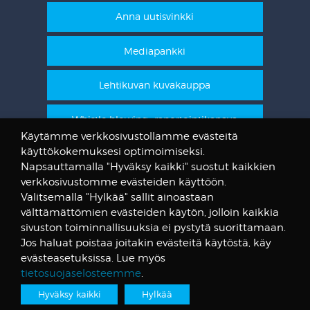
Anna uutisvinkki
Mediapankki
Lehtikuvan kuvakauppa
Whistle blowing -raportointikanava
Käytämme verkkosivustollamme evästeitä
käyttökokemuksesi optimoimiseksi.
STT Info
Napsauttamalla "Hyväksy kaikki" suostut kaikkien
verkkosivustomme evästeiden käyttöön.
Lehtikuvan vanhat kuvat
Valitsemalla "Hylkää" sallit ainoastaan
@STTuutiset
välttämättömien evästeiden käytön, jolloin kaikkia
@STTinfo
sivuston toiminnallisuuksia ei pystytä suorittamaan.
Jos haluat poistaa joitakin evästeitä käytöstä, käy
@STTViestintap
evästeasetuksissa. Lue myös
tietosuojaselosteemme
.
Hyväksy kaikki
Hylkää