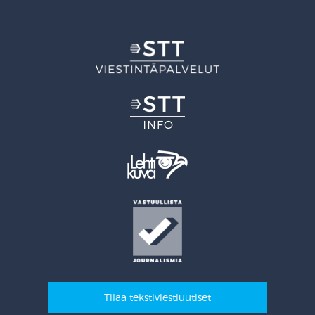
Tilaa tekstiviestiuutiset