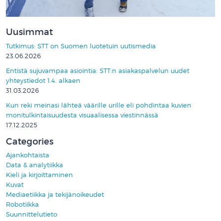
Uusimmat
Tutkimus: STT on Suomen luotetuin uutismedia
23.06.2026
Entistä sujuvampaa asiointia: STT:n asiakaspalvelun uudet
yhteystiedot 1.4. alkaen
31.03.2026
Kun reki meinasi lähteä väärille urille eli pohdintaa kuvien
monitulkintaisuudesta visuaalisessa viestinnässä
17.12.2025
Categories
Ajankohtaista
Data & analytiikka
Kieli ja kirjoittaminen
Kuvat
Mediaetiikka ja tekijänoikeudet
Robotiikka
Suunnittelutieto