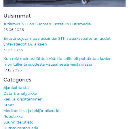
Uusimmat
Tutkimus: STT on Suomen luotetuin uutismedia
23.06.2026
Entistä sujuvampaa asiointia: STT:n asiakaspalvelun uudet
yhteystiedot 1.4. alkaen
31.03.2026
Kun reki meinasi lähteä väärille urille eli pohdintaa kuvien
monitulkintaisuudesta visuaalisessa viestinnässä
17.12.2025
Categories
Ajankohtaista
Data & analytiikka
Kieli ja kirjoittaminen
Kuvat
Mediaetiikka ja tekijänoikeudet
Robotiikka
Suunnittelutieto
Uutistoimiston arki