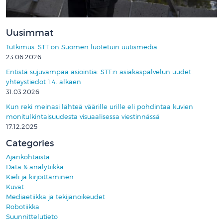
Uusimmat
Tutkimus: STT on Suomen luotetuin uutismedia
23.06.2026
Entistä sujuvampaa asiointia: STT:n asiakaspalvelun uudet
yhteystiedot 1.4. alkaen
31.03.2026
Kun reki meinasi lähteä väärille urille eli pohdintaa kuvien
monitulkintaisuudesta visuaalisessa viestinnässä
17.12.2025
Categories
Ajankohtaista
Data & analytiikka
Kieli ja kirjoittaminen
Kuvat
Mediaetiikka ja tekijänoikeudet
Robotiikka
Suunnittelutieto