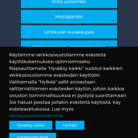
Anna uutisvinkki
Mediapankki
Lehtikuvan kuvakauppa
Whistle blowing -raportointikanava
Käytämme verkkosivustollamme evästeitä
käyttökokemuksesi optimoimiseksi.
STT Info
Napsauttamalla "Hyväksy kaikki" suostut kaikkien
verkkosivustomme evästeiden käyttöön.
Lehtikuvan vanhat kuvat
Valitsemalla "Hylkää" sallit ainoastaan
@STTuutiset
välttämättömien evästeiden käytön, jolloin kaikkia
@STTinfo
sivuston toiminnallisuuksia ei pystytä suorittamaan.
Jos haluat poistaa joitakin evästeitä käytöstä, käy
@STTViestintap
evästeasetuksissa. Lue myös
tietosuojaselosteemme
.
Hyväksy kaikki
Hylkää
Tietosuojalauseke
© Suomen Tietotoimisto
Evästeasetukset