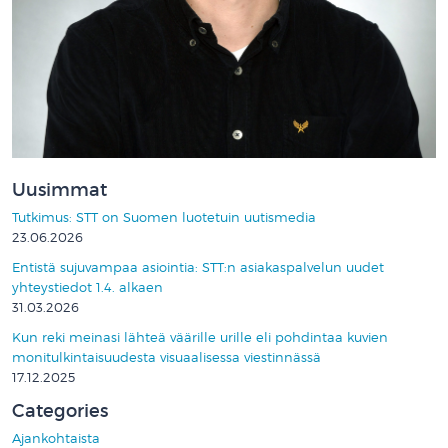
Uusimmat
Tutkimus: STT on Suomen luotetuin uutismedia
23.06.2026
Entistä sujuvampaa asiointia: STT:n asiakaspalvelun uudet
yhteystiedot 1.4. alkaen
31.03.2026
Kun reki meinasi lähteä väärille urille eli pohdintaa kuvien
monitulkintaisuudesta visuaalisessa viestinnässä
17.12.2025
Categories
Ajankohtaista