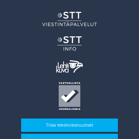
Tilaa tekstiviestiuutiset