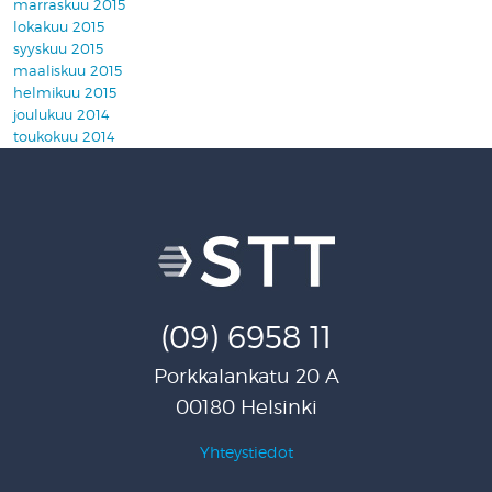
marraskuu 2015
lokakuu 2015
syyskuu 2015
maaliskuu 2015
helmikuu 2015
joulukuu 2014
toukokuu 2014
(09) 6958 11
Porkkalankatu 20 A
00180 Helsinki
Yhteystiedot