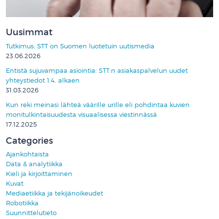
Uusimmat
Tutkimus: STT on Suomen luotetuin uutismedia
23.06.2026
Entistä sujuvampaa asiointia: STT:n asiakaspalvelun uudet
yhteystiedot 1.4. alkaen
31.03.2026
Kun reki meinasi lähteä väärille urille eli pohdintaa kuvien
monitulkintaisuudesta visuaalisessa viestinnässä
17.12.2025
Categories
Ajankohtaista
Data & analytiikka
Kieli ja kirjoittaminen
Kuvat
Mediaetiikka ja tekijänoikeudet
Robotiikka
Suunnittelutieto