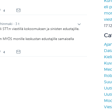
Kun 
eli 
moni
vies
17.1
Ca
Aja
Data
Kiel
Kuv
Medi
Rob
Suun
Uuti
Uuti
Mod
Vies