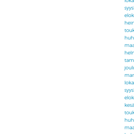
lok
syy
elo
hei
tou
huh
maa
hel
tam
jou
mar
lok
syy
elo
kes
tou
huh
maa