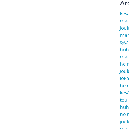
Ar
kes
maa
jou
mar
syy
huh
maa
hel
jou
lok
hei
kes
tou
huh
hel
jou
mar