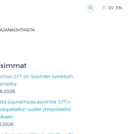
FI
SV
EN
HAKU
AJANKOHTAISTA
simmat
kimus: STT on Suomen luotetuin
ismedia
06.2026
stä sujuvampaa asiointia: STT:n
kaspalvelun uudet yhteystiedot
 alkaen
3.2026