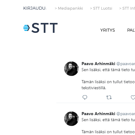
KIRJAUDU:
> Mediapankki
> STT Luotsi
> STT In
YRITYS
PAL