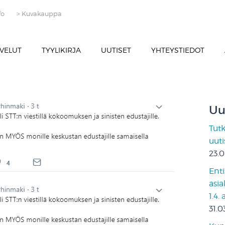
fo
> Kuvakauppa
VELUT
TYYLIKIRJA
UUTISET
YHTEYSTIEDOT
Uu
Tut
uut
23.
Enti
asia
1.4.
31.0