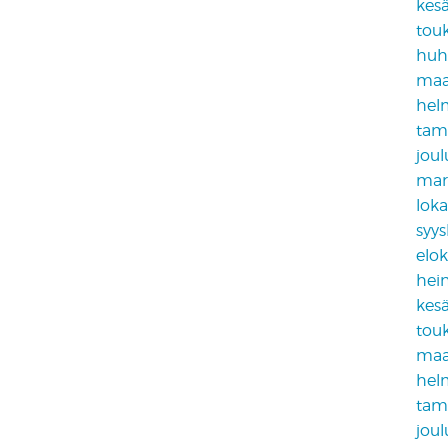
kes
tou
huh
maa
hel
tam
jou
mar
lok
syy
elo
hei
kes
tou
maa
hel
tam
jou