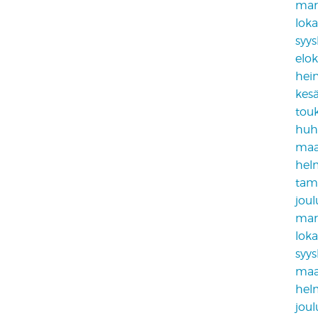
mar
lok
syy
elo
hei
kes
tou
huh
maa
hel
tam
jou
mar
lok
syy
maa
hel
jou