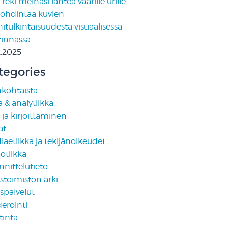
reki meinasi lähteä väärille urille
pohdintaa kuvien
tulkintaisuudesta visuaalisessa
tinnässä
2.2025
tegories
nkohtaista
 & analytiikka
i ja kirjoittaminen
at
aetiikka ja tekijänoikeudet
otiikka
nittelutieto
stoimiston arki
spalvelut
erointi
tintä