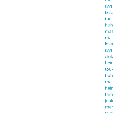
syy
kes
tou
huh
maa
mar
lok
syy
elo
hei
tou
huh
maa
hel
tam
jou
mar