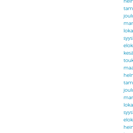
hel
tam
jou
mar
lok
syy
elo
kes
tou
maa
hel
tam
jou
mar
lok
syy
elo
hei