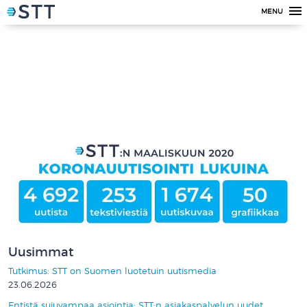
MENU
Uusimmat
Tutkimus: STT on Suomen luotetuin uutismedia
23.06.2026
Entistä sujuvampaa asiointia: STT:n asiakaspalvelun uudet