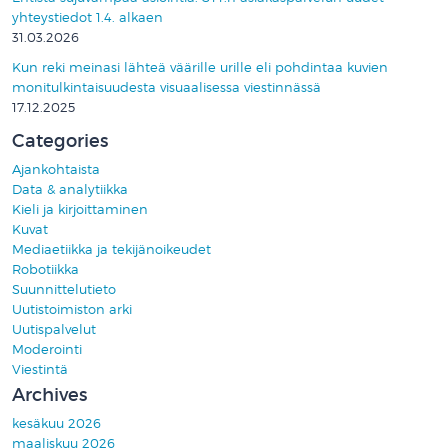
yhteystiedot 1.4. alkaen
31.03.2026
Kun reki meinasi lähteä väärille urille eli pohdintaa kuvien
monitulkintaisuudesta visuaalisessa viestinnässä
17.12.2025
Categories
Ajankohtaista
Data & analytiikka
Kieli ja kirjoittaminen
Kuvat
Mediaetiikka ja tekijänoikeudet
Robotiikka
Suunnittelutieto
Uutistoimiston arki
Uutispalvelut
Moderointi
Viestintä
Archives
kesäkuu 2026
maaliskuu 2026