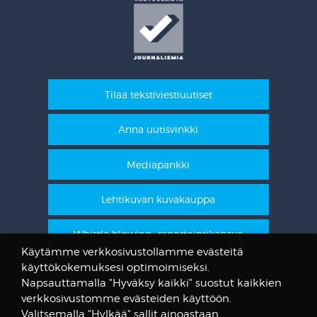
Tilaa tekstiviestiuutiset
Anna uutisvinkki
Mediapankki
Lehtikuvan kuvakauppa
Whistle blowing -raportointikanava
Käytämme verkkosivustollamme evästeitä
käyttökokemuksesi optimoimiseksi.
STT Info
Napsauttamalla "Hyväksy kaikki" suostut kaikkien
verkkosivustomme evästeiden käyttöön.
Lehtikuvan vanhat kuvat
Valitsemalla "Hylkää" sallit ainoastaan