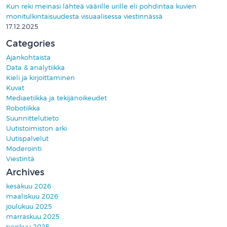
Kun reki meinasi lähteä väärille urille eli pohdintaa kuvien
monitulkintaisuudesta visuaalisessa viestinnässä
17.12.2025
Categories
Ajankohtaista
Data & analytiikka
Kieli ja kirjoittaminen
Kuvat
Mediaetiikka ja tekijänoikeudet
Robotiikka
Suunnittelutieto
Uutistoimiston arki
Uutispalvelut
Moderointi
Viestintä
Archives
kesäkuu 2026
maaliskuu 2026
joulukuu 2025
marraskuu 2025
syyskuu 2025