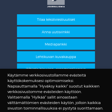
Tilaa tekstiviestiuutiset
Anna uutisvinkki
Mediapankki
Lehtikuvan kuvakauppa
Whistle blowing -raportointikanava
Käytämme verkkosivustollamme evästeitä
käyttökokemuksesi optimoimiseksi.
STT Info
Napsauttamalla "Hyväksy kaikki" suostut kaikkien
verkkosivustomme evästeiden käyttöön.
Lehtikuvan vanhat kuvat
Valitsemalla "Hylkää" sallit ainoastaan
@STTuutiset
välttämättömien evästeiden käytön, jolloin kaikkia
@STTinfo
sivuston toiminnallisuuksia ei pystytä suorittamaan.