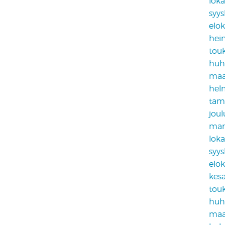
lok
syy
elo
hei
tou
huh
maa
hel
tam
jou
mar
lok
syy
elo
kes
tou
huh
maa