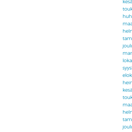
kes
tou
huh
maa
hel
tam
jou
mar
lok
syy
elo
hei
kes
tou
maa
hel
tam
jou