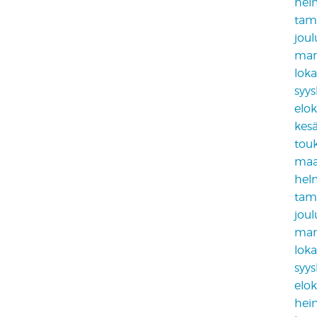
hel
tam
jou
mar
lok
syy
elo
kes
tou
maa
hel
tam
jou
mar
lok
syy
elo
hei