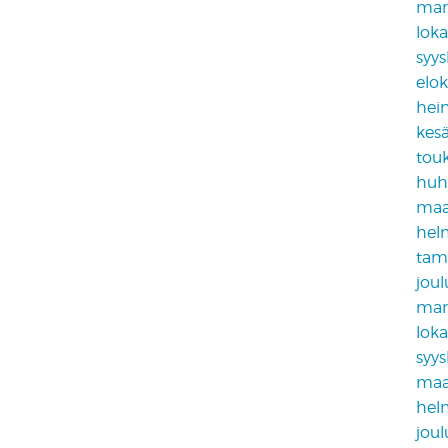
mar
lok
syy
elo
hei
kes
tou
huh
maa
hel
tam
jou
mar
lok
syy
maa
hel
jou