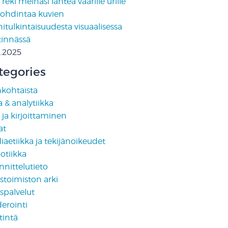
reki meinasi lähteä väärille urille
pohdintaa kuvien
tulkintaisuudesta visuaalisessa
tinnässä
2.2025
tegories
nkohtaista
 & analytiikka
i ja kirjoittaminen
at
aetiikka ja tekijänoikeudet
otiikka
nittelutieto
stoimiston arki
spalvelut
erointi
tintä