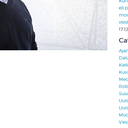
Kun 
eli 
moni
vies
17.1
Ca
Aja
Data
Kiel
Kuv
Medi
Rob
Suun
Uuti
Uuti
Mod
Vies