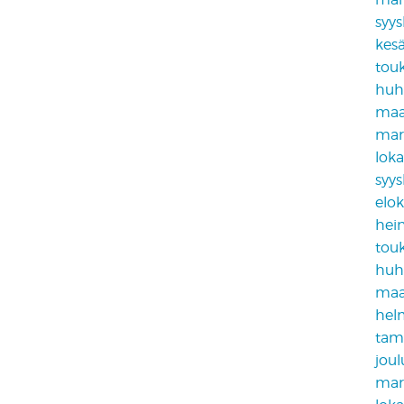
syy
kes
tou
huh
maa
mar
lok
syy
elo
hei
tou
huh
maa
hel
tam
jou
mar