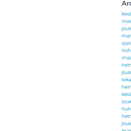
Ar
kes
maa
jou
mar
syy
huh
maa
hel
jou
lok
hei
kes
tou
huh
hel
jou
mar