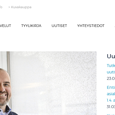
fo
> Kuvakauppa
VELUT
TYYLIKIRJA
UUTISET
YHTEYSTIEDOT
Uu
Tut
uut
23.
Enti
asia
1.4.
31.0