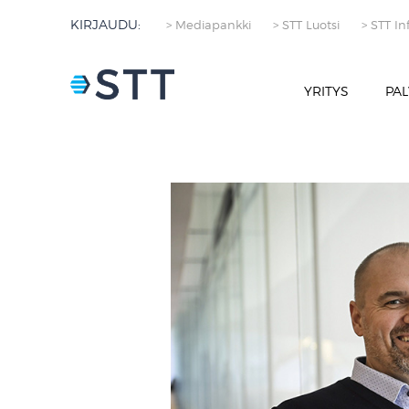
KIRJAUDU:
> Mediapankki
> STT Luotsi
> STT In
YRITYS
PAL