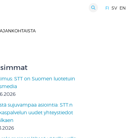
FI
SV
EN
HAKU
AJANKOHTAISTA
simmat
kimus: STT on Suomen luotetuin
ismedia
06.2026
stä sujuvampaa asiointia: STT:n
kaspalvelun uudet yhteystiedot
 alkaen
3.2026