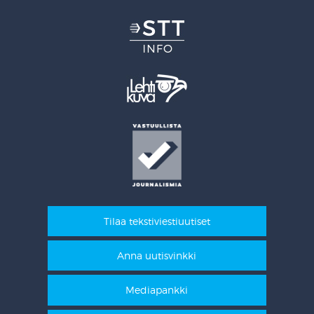
Tilaa tekstiviestiuutiset
Anna uutisvinkki
Mediapankki