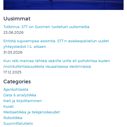
Uusimmat
Tutkimus: STT on Suomen luotetuin uutismedia
23.06.2026
Entistä sujuvampaa asiointia: STT:n asiakaspalvelun uudet
yhteystiedot 1.4. alkaen
31.03.2026
Kun reki meinasi lähteä väärille urille eli pohdintaa kuvien
monitulkintaisuudesta visuaalisessa viestinnässä
17.12.2025
Categories
Ajankohtaista
Data & analytiikka
Kieli ja kirjoittaminen
Kuvat
Mediaetiikka ja tekijänoikeudet
Robotiikka
Suunnittelutieto