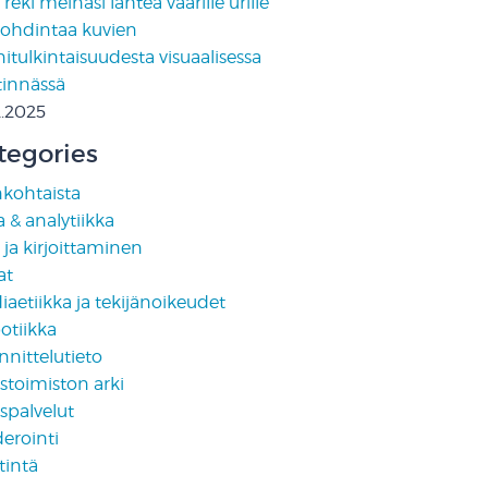
reki meinasi lähteä väärille urille
pohdintaa kuvien
tulkintaisuudesta visuaalisessa
tinnässä
2.2025
tegories
nkohtaista
 & analytiikka
i ja kirjoittaminen
at
aetiikka ja tekijänoikeudet
otiikka
nittelutieto
stoimiston arki
spalvelut
erointi
tintä