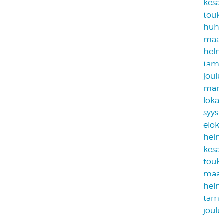
kes
tou
huh
maa
hel
tam
jou
mar
lok
syy
elo
hei
kes
tou
maa
hel
tam
jou