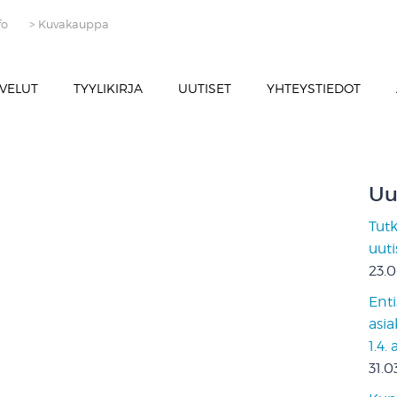
fo
> Kuvakauppa
VELUT
TYYLIKIRJA
UUTISET
YHTEYSTIEDOT
Uu
Tut
uut
23.
Enti
asia
1.4.
31.0