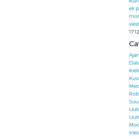
Kun 
eli 
moni
vies
17.1
Ca
Aja
Data
Kiel
Kuv
Medi
Rob
Suun
Uuti
Uuti
Mod
Vies