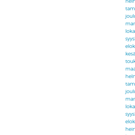
hel
tam
jou
mar
lok
syy
elo
kes
tou
maa
hel
tam
jou
mar
lok
syy
elo
hei