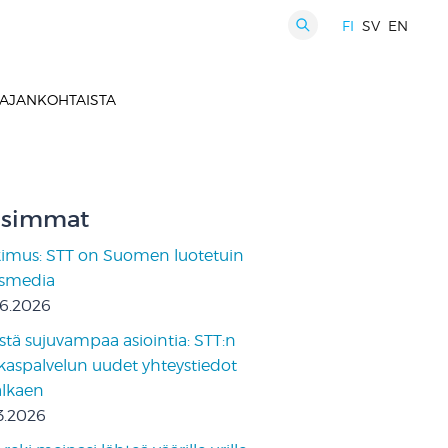
FI
SV
EN
HAKU
AJANKOHTAISTA
simmat
kimus: STT on Suomen luotetuin
ismedia
06.2026
stä sujuvampaa asiointia: STT:n
kaspalvelun uudet yhteystiedot
 alkaen
3.2026