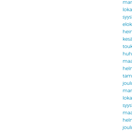
mar
lok
syy
elo
hei
kes
tou
huh
maa
hel
tam
jou
mar
lok
syy
maa
hel
jou