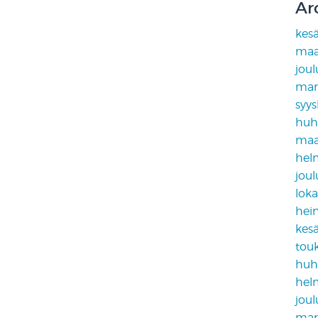
Ar
kes
maa
jou
mar
syy
huh
maa
hel
jou
lok
hei
kes
tou
huh
hel
jou
mar