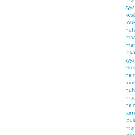
syy
kes
tou
huh
maa
mar
lok
syy
elo
hei
tou
huh
maa
hel
tam
jou
mar