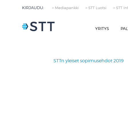
KIRJAUDU:
> Mediapankki
> STT Luotsi
> STT In
YRITYS
PAL
STTn yleiset sopimusehdot 2019