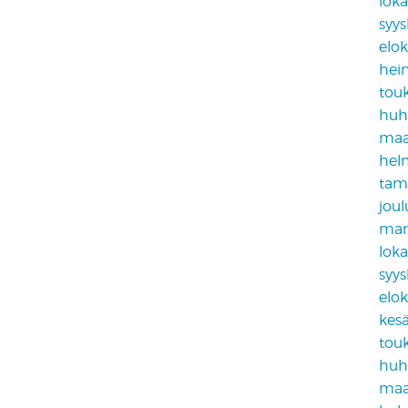
lok
syy
elo
hei
tou
huh
maa
hel
tam
jou
mar
lok
syy
elo
kes
tou
huh
maa