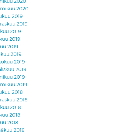
mikuu 2020
mikuu 2020
lukuu 2019
raskuu 2019
akuu 2019
skuu 2019
kuu 2019
äkuu 2019
kokuu 2019
liskuu 2019
mikuu 2019
mikuu 2019
lukuu 2018
raskuu 2018
akuu 2018
skuu 2018
kuu 2018
näkuu 2018