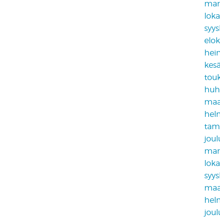
mar
lok
syy
elo
hei
kes
tou
huh
maa
hel
tam
jou
mar
lok
syy
maa
hel
jou