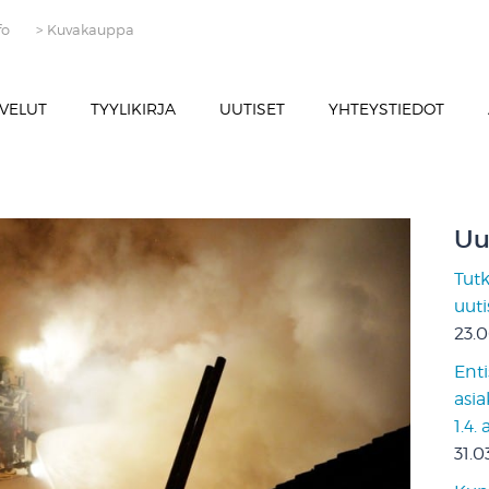
fo
> Kuvakauppa
VELUT
TYYLIKIRJA
UUTISET
YHTEYSTIEDOT
Uu
Tut
uut
23.
Enti
asia
1.4.
31.0