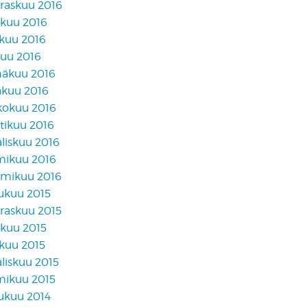
raskuu 2016
akuu 2016
skuu 2016
kuu 2016
näkuu 2016
äkuu 2016
kokuu 2016
tikuu 2016
liskuu 2016
mikuu 2016
mikuu 2016
lukuu 2015
raskuu 2015
akuu 2015
skuu 2015
liskuu 2015
mikuu 2015
lukuu 2014