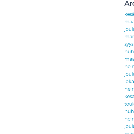
Ar
kes
maa
jou
mar
syy
huh
maa
hel
jou
lok
hei
kes
tou
huh
hel
jou
mar