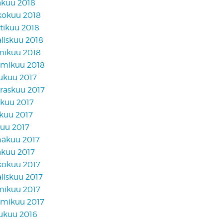
äkuu 2018
kokuu 2018
tikuu 2018
liskuu 2018
mikuu 2018
mikuu 2018
lukuu 2017
raskuu 2017
akuu 2017
skuu 2017
kuu 2017
näkuu 2017
äkuu 2017
kokuu 2017
liskuu 2017
mikuu 2017
mikuu 2017
lukuu 2016