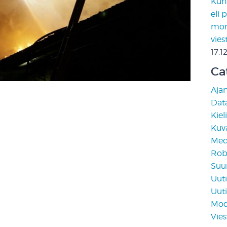
Kun 
eli 
moni
vies
17.1
Ca
Aja
Data
Kiel
Kuv
Medi
Rob
Suun
Uuti
Uuti
Mod
Vies