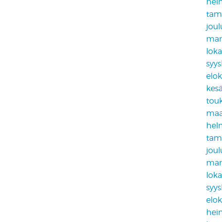
hel
tam
jou
mar
lok
syy
elo
kes
tou
maa
hel
tam
jou
mar
lok
syy
elo
hei