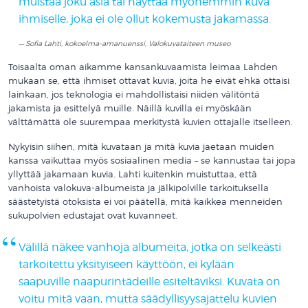
muistaa joku asia tai näyttää myöhemmin kuva
ihmiselle, joka ei ole ollut kokemusta jakamassa.
Sofia Lahti, kokoelma-amanuenssi, Valokuvataiteen museo
Toisaalta oman aikamme kansankuvaamista leimaa Lahden
mukaan se, että ihmiset ottavat kuvia, joita he eivät ehkä ottaisi
lainkaan, jos teknologia ei mahdollistaisi niiden välitöntä
jakamista ja esittelyä muille. Näillä kuvilla ei myöskään
välttämättä ole suurempaa merkitystä kuvien ottajalle itselleen.
Nykyisin siihen, mitä kuvataan ja mitä kuvia jaetaan muiden
kanssa vaikuttaa myös sosiaalinen media – se kannustaa tai jopa
yllyttää jakamaan kuvia. Lahti kuitenkin muistuttaa, että
vanhoista valokuva-albumeista ja jälkipolville tarkoituksella
säästetyistä otoksista ei voi päätellä, mitä kaikkea menneiden
sukupolvien edustajat ovat kuvanneet.
Välillä näkee vanhoja albumeita, jotka on selkeästi
tarkoitettu yksityiseen käyttöön, ei kylään
saapuville naapurintädeille esiteltäviksi. Kuvata on
voitu mitä vaan, mutta säädyllisyysajattelu kuvien