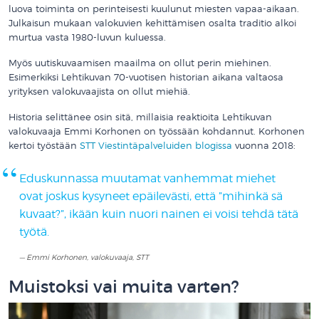
luova toiminta on perinteisesti kuulunut miesten vapaa-aikaan.
Julkaisun mukaan valokuvien kehittämisen osalta traditio alkoi
murtua vasta 1980-luvun kuluessa.
Myös uutiskuvaamisen maailma on ollut perin miehinen.
Esimerkiksi Lehtikuvan 70-vuotisen historian aikana valtaosa
yrityksen valokuvaajista on ollut miehiä.
Historia selittänee osin sitä, millaisia reaktioita Lehtikuvan
valokuvaaja Emmi Korhonen on työssään kohdannut. Korhonen
kertoi työstään
STT Viestintäpalveluiden blogissa
vuonna 2018:
Eduskunnassa muutamat vanhemmat miehet
ovat joskus kysyneet epäilevästi, että ”mihinkä sä
kuvaat?”, ikään kuin nuori nainen ei voisi tehdä tätä
työtä.
Emmi Korhonen, valokuvaaja, STT
Muistoksi vai muita varten?