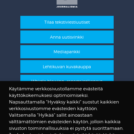
Tilaa tekstiviestiuutiset
Anna uutisvinkki
Mediapankki
Lehtikuvan kuvakauppa
Whistle blowing -raportointikanava
Käytämme verkkosivustollamme evästeitä
käyttökokemuksesi optimoimiseksi.
STT Info
Napsauttamalla "Hyväksy kaikki" suostut kaikkien
verkkosivustomme evästeiden käyttöön.
Lehtikuvan vanhat kuvat
Valitsemalla "Hylkää" sallit ainoastaan
@STTuutiset
välttämättömien evästeiden käytön, jolloin kaikkia
@STTinfo
sivuston toiminnallisuuksia ei pystytä suorittamaan.