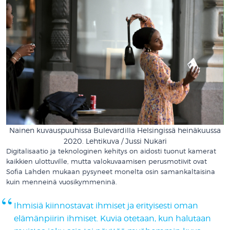
Nainen kuvauspuuhissa Bulevardilla Helsingissä heinäkuussa
2020. Lehtikuva / Jussi Nukari
Digitalisaatio ja teknologinen kehitys on aidosti tuonut kamerat
kaikkien ulottuville, mutta valokuvaamisen perusmotiivit ovat
Sofia Lahden mukaan pysyneet monelta osin samankaltaisina
kuin menneinä vuosikymmeninä.
Ihmisiä kiinnostavat ihmiset ja erityisesti oman
elämänpiirin ihmiset. Kuvia otetaan, kun halutaan