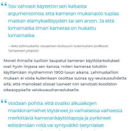
Tosi vahvasti käytettiin sen kaltaista
argumentointia, että kameran mukanaolo tuplaa
matkan elämyksellisyyden tai sen arvon. Ja että
lomamatka ilman kameraa on hukattu
lomamatka.
Asko Lehmuskallio, visuaalisen kulttuurin tutkimuksen professori,
Tampereen yliopisto
Monet ihmisille tuolloin kaupatut kameran käyttötarkoitukset
ovat hyvin linjassa sen kanssa, miten kameraa totuttiin
käyttämään myöhemmin 1900-luvun aikana. Lehmuskallion
mukaan ei voida kuitenkaan osoittaa suoraa syy-seuraussuhdetta
siitä, että mainokset olisivat luoneet niin sanotusti koodiston
oikeaoppiselle valokuvausharrastukselle.
Voidaan pohtia, että ovatko alkuaikojen
markkinamiehet löytäneet jo varhaisessa vaiheessa
merkittäviä kamerankäyttötapoja ja pyrkineet
edistämään niitä vai syntyvätkö tietynlaiset