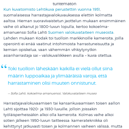
tuntematon
Kun kuvatoimisto Lehtikuva perustettiin vuonna 1951
,
suomalaisessa harrastajavalokuvauksessa elettiin kolmatta
aaltoa. Hieman suoraviivaistetun jaottelun mukaan ensimmäinen
vaihe oli alkanut jo 1800-luvun lopulla, kertoo kokoelma-
amanuenssi Sofia Lahti
Suomen valokuvataiteen museosta
.
Lahden mukaan Kodak toi tuolloin markkinoille kameroita, joilla
operointi ei enää vaatinut intohimoista harrastuneisuutta ja
kemian opiskelua, vaan vähemmän vihkiytynytkin
asianharrastaja sai – valokuvaliikkeen avulla – kuvia otettua.
Toki tuolloin läheskään kaikilla ei vielä ollut siinä
määrin luppoaikaa ja ylimääräisiä varoja, että
harrastaminen olisi muuten onnistunut.
Sofia Lahti, kokoelma-amanuenssi, Valokuvataiteen museo
Harrastajavalokuvaamisen tai kansankuvaamisen toisen aallon
Lahti sijoittaa 1920- ja 1930-luvuille, jolloin joissakin
työläisperheissäkin alkoi olla kameroita. Kolmas vaihe alkoi
sotien jälkeen 1950-luvun taitteessa: kameratekniikka oli
kehittynyt jatkuvasti toisen ja kolmannen vaiheen välissä, mutta