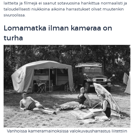
laitteita ja filmejä ei saanut sotavuosina hankittua normaalisti ja
taloudellisesti niukkoina aikoina harrastukset olivat muutenkin
sivuroolissa.
Lomamatka ilman kameraa on
turha
Vanhoissa kameramainoksissa valokuvausharrastus liitettiin