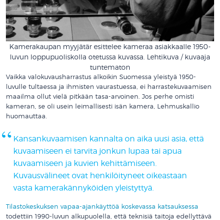
Kamerakaupan myyjätär esittelee kameraa asiakkaalle 1950-
luvun loppupuoliskolla otetussa kuvassa. Lehtikuva / kuvaaja
tuntematon
Vaikka valokuvausharrastus alkoikin Suomessa yleistyä 1950-
luvulle tultaessa ja ihmisten vaurastuessa, ei harrastekuvaamisen
maailma ollut vielä pitkään tasa-arvoinen. Jos perhe omisti
kameran, se oli usein leimallisesti isän kamera, Lehmuskallio
huomauttaa.
Kansankuvaamisen kannalta on aika uusi asia, että
kuvaamiseen ei tarvita jonkun lupaa tai apua
kuvaamiseen ja kuvien kehittämiseen.
Kuvausvälineet ovat henkilöityneet oikeastaan
vasta kamerakännyköiden yleistyttyä.
Tilastokeskuksen vapaa-ajankäyttöä koskevassa katsauksessa
todettiin 1990-luvun alkupuolella, että teknisiä taitoja edellyttävä