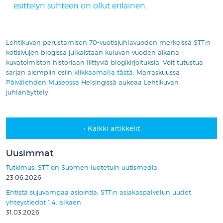
esittelyn suhteen on ollut erilainen.
.
Lehtikuvan perustamisen 70-vuotisjuhlavuoden merkeissä STT:n
kotisivujen blogissa julkaistaan kuluvan vuoden aikana
kuvatoimiston historiaan liittyviä blogikirjoituksia. Voit tutustua
sarjan aiempiin osiin
klikkaamalla tästä
. Marraskuussa
Päivälehden Museossa
Helsingissä aukeaa Lehtikuvan
juhlanäyttely.
‹ Kaikki artikkelit
Uusimmat
Tutkimus: STT on Suomen luotetuin uutismedia
23.06.2026
Entistä sujuvampaa asiointia: STT:n asiakaspalvelun uudet
yhteystiedot 1.4. alkaen
31.03.2026