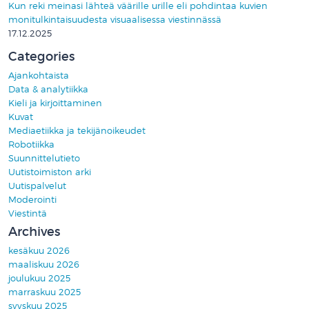
Kun reki meinasi lähteä väärille urille eli pohdintaa kuvien
monitulkintaisuudesta visuaalisessa viestinnässä
17.12.2025
Categories
Ajankohtaista
Data & analytiikka
Kieli ja kirjoittaminen
Kuvat
Mediaetiikka ja tekijänoikeudet
Robotiikka
Suunnittelutieto
Uutistoimiston arki
Uutispalvelut
Moderointi
Viestintä
Archives
kesäkuu 2026
maaliskuu 2026
joulukuu 2025
marraskuu 2025
syyskuu 2025