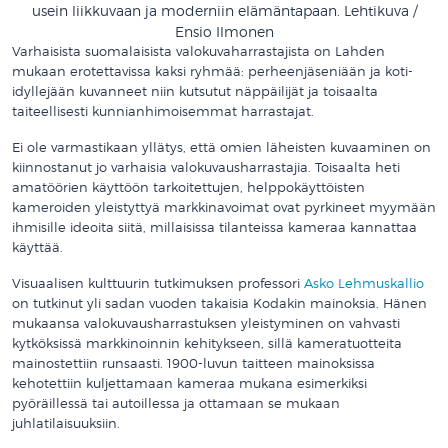
usein liikkuvaan ja moderniin elämäntapaan. Lehtikuva /
Ensio Ilmonen
Varhaisista suomalaisista valokuvaharrastajista on Lahden
mukaan erotettavissa kaksi ryhmää: perheenjäseniään ja koti-
idyllejään kuvanneet niin kutsutut näppäilijät ja toisaalta
taiteellisesti kunnianhimoisemmat harrastajat.
Ei ole varmastikaan yllätys, että omien läheisten kuvaaminen on
kiinnostanut jo varhaisia valokuvausharrastajia. Toisaalta heti
amatöörien käyttöön tarkoitettujen, helppokäyttöisten
kameroiden yleistyttyä markkinavoimat ovat pyrkineet myymään
ihmisille ideoita siitä, millaisissa tilanteissa kameraa kannattaa
käyttää.
Visuaalisen kulttuurin tutkimuksen professori
Asko Lehmuskallio
on tutkinut yli sadan vuoden takaisia Kodakin mainoksia. Hänen
mukaansa valokuvausharrastuksen yleistyminen on vahvasti
kytköksissä markkinoinnin kehitykseen, sillä kameratuotteita
mainostettiin runsaasti. 1900-luvun taitteen mainoksissa
kehotettiin kuljettamaan kameraa mukana esimerkiksi
pyöräillessä tai autoillessa ja ottamaan se mukaan
juhlatilaisuuksiin.