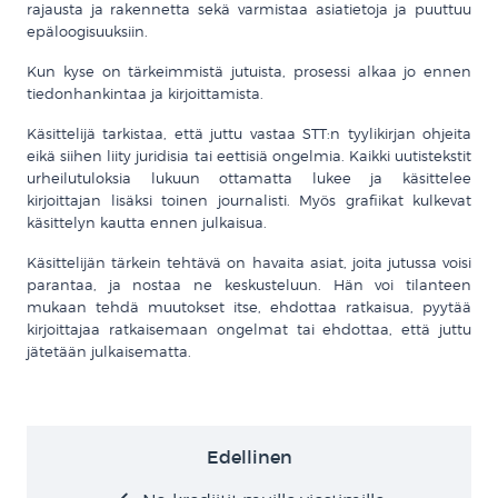
rajausta ja rakennetta sekä varmistaa asiatietoja ja puuttuu
epäloogisuuksiin.
Kun kyse on tärkeimmistä jutuista, prosessi alkaa jo ennen
tiedonhankintaa ja kirjoittamista.
Käsittelijä tarkistaa, että juttu vastaa STT:n tyylikirjan ohjeita
eikä siihen liity juridisia tai eettisiä ongelmia. Kaikki uutistekstit
urheilutuloksia lukuun ottamatta lukee ja käsittelee
kirjoittajan lisäksi toinen journalisti. Myös grafiikat kulkevat
käsittelyn kautta ennen julkaisua.
Käsittelijän tärkein tehtävä on havaita asiat, joita jutussa voisi
parantaa, ja nostaa ne keskusteluun. Hän voi tilanteen
mukaan tehdä muutokset itse, ehdottaa ratkaisua, pyytää
kirjoittajaa ratkaisemaan ongelmat tai ehdottaa, että juttu
jätetään julkaisematta.
Edellinen