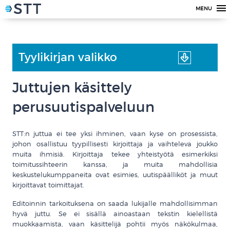
MENU
Tyylikirjan valikko
Juttujen käsittely
perusuutispalveluun
STT:n juttua ei tee yksi ihminen, vaan kyse on prosessista,
johon osallistuu tyypillisesti kirjoittaja ja vaihteleva joukko
muita ihmisiä. Kirjoittaja tekee yhteistyötä esimerkiksi
toimitussihteerin kanssa, ja muita mahdollisia
keskustelukumppaneita ovat esimies, uutispäälliköt ja muut
kirjoittavat toimittajat.
Editoinnin tarkoituksena on saada lukijalle mahdollisimman
hyvä juttu. Se ei sisällä ainoastaan tekstin kielellistä
muokkaamista, vaan käsittelijä pohtii myös näkökulmaa,