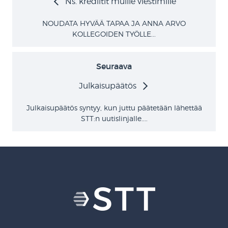
Ns. krediitit muille viestimille
NOUDATA HYVÄÄ TAPAA JA ANNA ARVO
KOLLEGOIDEN TYÖLLE...
Seuraava
Julkaisupäätös
Julkaisupäätös syntyy, kun juttu päätetään lähettää
STT:n uutislinjalle....