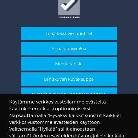
Tilaa tekstiviestiuutiset
Anna uutisvinkki
Mediapankki
Lehtikuvan kuvakauppa
Whistle blowing -raportointikanava
Käytämme verkkosivustollamme evästeitä
käyttökokemuksesi optimoimiseksi.
STT Info
Napsauttamalla "Hyväksy kaikki" suostut kaikkien
verkkosivustomme evästeiden käyttöön.
Lehtikuvan vanhat kuvat
Valitsemalla "Hylkää" sallit ainoastaan
@STTuutiset
välttämättömien evästeiden käytön, jolloin kaikkia