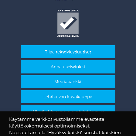
Tilaa tekstiviestiuutiset
Anna uutisvinkki
Mediapankki
Lehtikuvan kuvakauppa
Whistle blowing -raportointikanava
Käytämme verkkosivustollamme evästeitä
käyttökokemuksesi optimoimiseksi.
STT Info
Napsauttamalla "Hyväksy kaikki" suostut kaikkien