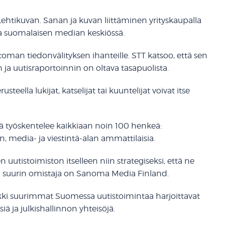
tikuvan. Sanan ja kuvan liittäminen yrityskaupalla
sa suomalaisen median keskiössä.
man tiedonvälityksen ihanteille. STT katsoo, että sen
 ja uutisraportoinnin on oltava tasapuolista.
eella lukijat, katselijat tai kuuntelijat voivat itse
sä työskentelee kaikkiaan noin 100 henkeä:
, media- ja viestintä-alan ammattilaisia.
 uutistoimiston itselleen niin strategiseksi, että ne
n suurin omistaja on Sanoma Media Finland.
aikki suurimmat Suomessa uutistoimintaa harjoittavat
siä ja julkishallinnon yhteisöjä.