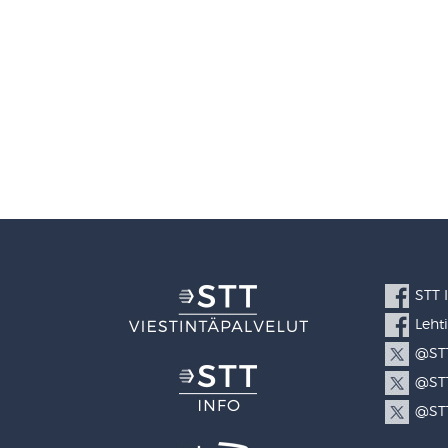
STT 
Leht
@STT
@STT
@STT