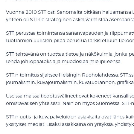
Vuonna 2010 STT osti Sanomalta pitkään haluamansa Leh
yhteen oli STT:lle strateginen askel varmistaa asemaan
STT perustaa toimintansa sananvapauden ja riippumatto
tuottamien uutisten pitää perustua tarkistettuun tietoon
STT tehtävänä on tuottaa tietoa ja näkökulmia, jonka perust
tehdä johtopäätöksiä ja muodostaa mielipiteensä.
STT:n toimitus sijaitsee Helsingin Ruoholahdessa. STT:s
journalismin, kuvajournalismin, kuvatuotannon, grafiikan
Useissa maissa tiedotusvälineet ovat kokeneet kansallisen
omistavat sen yhteisesti. Näin on myös Suomessa. STT:
STT:n uutis- ja kuvapalveluiden asiakkaita ovat lähes k
yksityiset mediat. Lisäksi asiakkaina on yrityksiä, yhdistyk