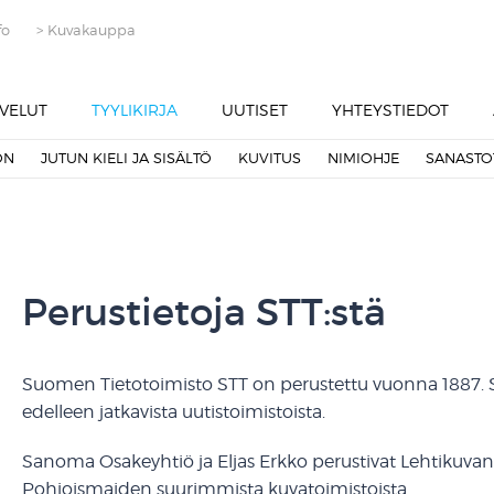
fo
> Kuvakauppa
VELUT
TYYLIKIRJA
UUTISET
YHTEYSTIEDOT
ON
JUTUN KIELI JA SISÄLTÖ
KUVITUS
NIMIOHJE
SANASTO
Perustietoja STT:stä
Suomen Tietotoimisto STT on perustettu vuonna 1887.
edelleen jatkavista uutistoimistoista.
Sanoma Osakeyhtiö ja Eljas Erkko perustivat Lehtikuvan 
Pohjoismaiden suurimmista kuvatoimistoista.