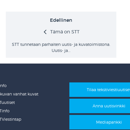
Edellinen
Tämä on STT
STT tunnetaan parhaiten uutis- ja kuvatoimistona.
Uutis- ja...
Info
Tilaa tekstiviestiuutise
ikuvan vanhat kuvat
uutiset
Anna uutisvinkki
info
Viestintap
Mediapankki