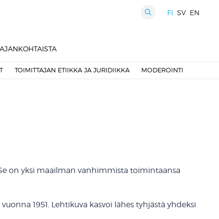
FI
SV
EN
HAKU
AJANKOHTAISTA
T
TOIMITTAJAN ETIIKKA JA JURIDIIKKA
MODEROINTI
 Se on yksi maailman vanhimmista toimintaansa
vuonna 1951. Lehtikuva kasvoi lähes tyhjästä yhdeksi